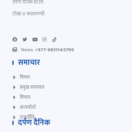
दर्पण दैनिक प्रा.लि.
टाेखा ४ काठमाण्डाै
News:
+977-9851145799
समाचार
फिचर
प्रमुख समाचार
विचार
अन्तर्वार्ता
राजनीति
दर्पण दैनिक