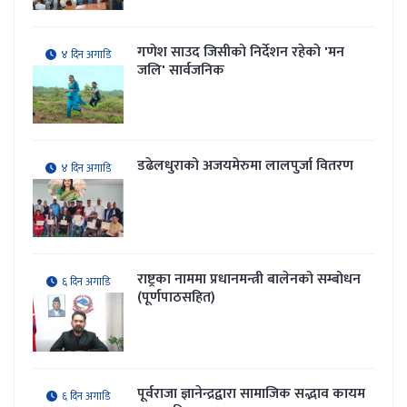
गणेश साउद जिसीको निर्देशन रहेकाे 'मन
४ दिन अगाडि
जलि' सार्वजनिक
डढेलधुराको अजयमेरुमा लालपुर्जा वितरण
४ दिन अगाडि
राष्ट्रका नाममा प्रधानमन्त्री बालेनको सम्बोधन
६ दिन अगाडि
(पूर्णपाठसहित)
पूर्वराजा ज्ञानेन्द्रद्वारा सामाजिक सद्भाव कायम
६ दिन अगाडि