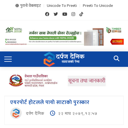
पुरानो वेबसाइट
Unicode To Preeti
Preeti To Unicode
एयरपोर्ट होटलले पायाे साटाकाे पुरस्कार
दर्पण दैनिक
२२ माघ २०७९,१२:५७