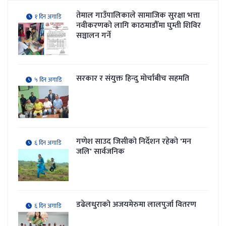
तेमाल गाउँपालिकाले सामाजिक सुरक्षा भत्ता
१ दिन अगाडि
नवीकरणकाे लागि काठमाडौँमा घुम्ती शिविर
सञ्चालन गर्ने
सरकार र संयुक्त हिन्दु मोर्चाबीच सहमति
५ दिन अगाडि
गणेश साउद जिसीको निर्देशन रहेकाे 'मन
६ दिन अगाडि
जलि' सार्वजनिक
डढेलधुराको अजयमेरुमा लालपुर्जा वितरण
६ दिन अगाडि