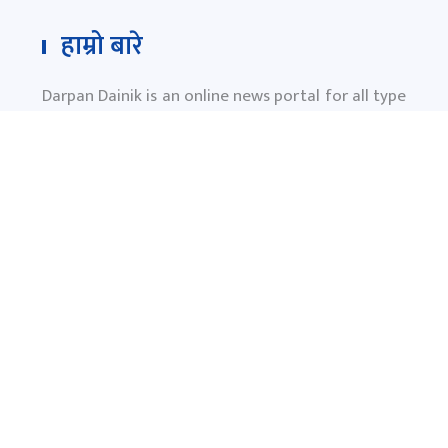
हाम्रो बारे
Darpan Dainik is an online news portal for all type
of Nepali news which is updated 24/7 365 days a
year. With people’s right to information as the
primary objective "
www.darpandainik.com
" and
Darpan TV (Online TV) Under of Darpan Dainik
Pvt. Ltd. was registered according to the law suit
Government of Nepal.
दर्पण दैनिक प्रा.लि.
टाेखा ४ काठमाण्डाै
News:
+977-9851145799