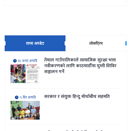
ताजा अपडेट
लोकप्रिय
तेमाल गाउँपालिकाले सामाजिक सुरक्षा भत्ता
१८ घन्टा अगाडि
नवीकरणकाे लागि काठमाडौँमा घुम्ती शिविर
सञ्चालन गर्ने
सरकार र संयुक्त हिन्दु मोर्चाबीच सहमति
५ दिन अगाडि