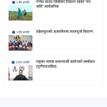
गणेश साउद जिसीको निर्देशन रहेकाे 'मन
५ दिन अगाडि
जलि' सार्वजनिक
डढेलधुराको अजयमेरुमा लालपुर्जा वितरण
५ दिन अगाडि
राष्ट्रका नाममा प्रधानमन्त्री बालेनको सम्बोधन
१ हप्ता अगाडि
(पूर्णपाठसहित)