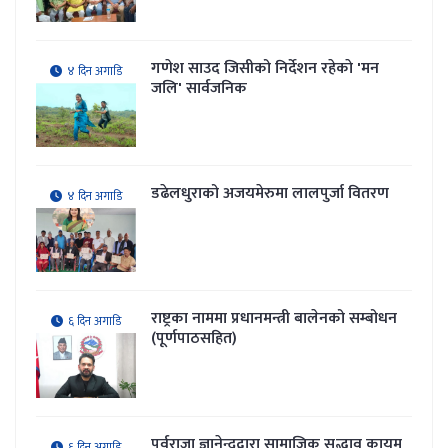
गणेश साउद जिसीको निर्देशन रहेकाे 'मन
४ दिन अगाडि
जलि' सार्वजनिक
डढेलधुराको अजयमेरुमा लालपुर्जा वितरण
४ दिन अगाडि
राष्ट्रका नाममा प्रधानमन्त्री बालेनको सम्बोधन
६ दिन अगाडि
(पूर्णपाठसहित)
पूर्वराजा ज्ञानेन्द्रद्वारा सामाजिक सद्भाव कायम
६ दिन अगाडि