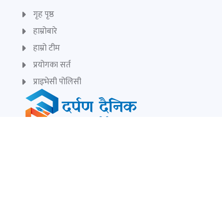
गृह पृष्ठ
हाम्रोबारे
हाम्रो टीम
प्रयोगका सर्त
प्राइभेसी पोलिसी
सुचना बिभाग दर्ता नं:
८७९/075-76
सम्पादक:
केशरलाल विश्वकर्मा
darpandainik@gmail.com
Ad:
9851145799
darpandainik2@gmail.com