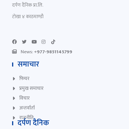
दर्पण दैनिक प्रा.लि.
टाेखा ४ काठमाण्डाै
News:
+977-9851145799
समाचार
फिचर
प्रमुख समाचार
विचार
अन्तर्वार्ता
राजनीति
दर्पण दैनिक