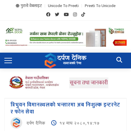
पुरानो वेबसाइट
Unicode To Preeti
Preeti To Unicode
त्रिभुवन विमानस्थलकाे भन्सारमा अब निःशुल्क इन्टरनेट
र फोन सेवा
दर्पण दैनिक
१४ माघ २०८०,१४:१७