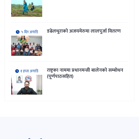
डढेलधुराको अजयमेरुमा लालपुर्जा वितरण
५ दिन अगाडि
राष्ट्रका नाममा प्रधानमन्त्री बालेनको सम्बोधन
१ हप्ता अगाडि
(पूर्णपाठसहित)