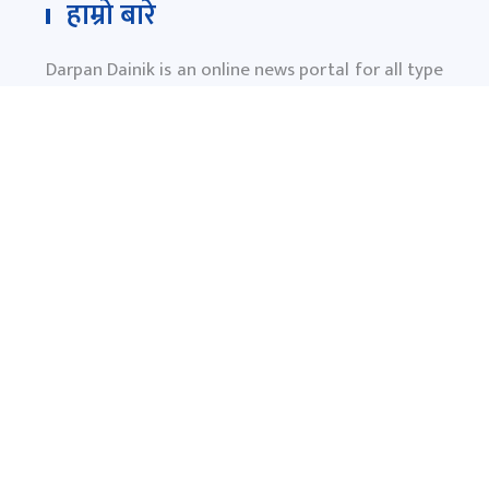
हाम्रो बारे
Darpan Dainik is an online news portal for all type
of Nepali news which is updated 24/7 365 days a
year. With people’s right to information as the
primary objective "
www.darpandainik.com
" and
Darpan TV (Online TV) Under of Darpan Dainik
Pvt. Ltd. was registered according to the law suit
Government of Nepal.
दर्पण दैनिक प्रा.लि.
टाेखा ४ काठमाण्डाै
News:
+977-9851145799