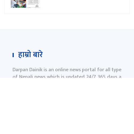
हाम्रो बारे
Darpan Dainik is an online news portal for all type
of Nepali news which is updated 24/7 365 days a
year. With people’s right to information as the
primary objective "
www.darpandainik.com
" and
Darpan TV (Online TV) Under of Darpan Dainik
Pvt. Ltd. was registered according to the law suit
Government of Nepal.
दर्पण दैनिक प्रा.लि.