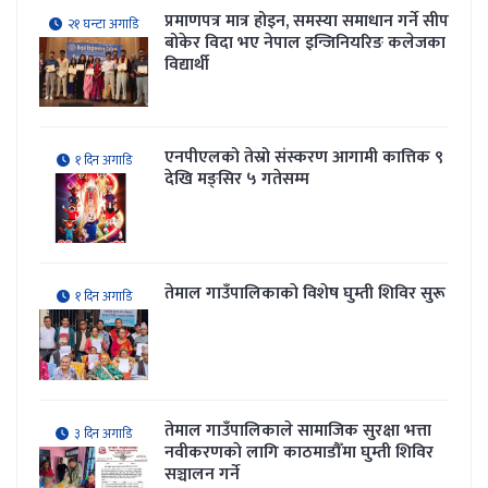
प्रमाणपत्र मात्र होइन, समस्या समाधान गर्ने सीप
२१ घन्टा अगाडि
बोकेर विदा भए नेपाल इन्जिनियरिङ कलेजका
विद्यार्थी
एनपीएलको तेस्रो संस्करण आगामी कात्तिक ९
१ दिन अगाडि
देखि मङ्सिर ५ गतेसम्म
तेमाल गाउँपालिकाकाे विशेष घुम्ती शिविर सुरू
१ दिन अगाडि
तेमाल गाउँपालिकाले सामाजिक सुरक्षा भत्ता
३ दिन अगाडि
नवीकरणकाे लागि काठमाडौँमा घुम्ती शिविर
सञ्चालन गर्ने