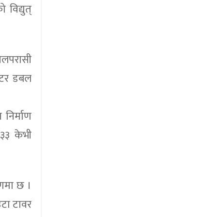
विद्युत्
 नवलपरासी
मिटर डबल
 निर्माण
३३ केभी
रणमा छ ।
एउटा टावर