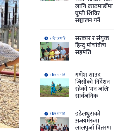
लागि काठमाडौँमा
घुम्ती शिविर
सञ्चालन गर्ने
सरकार र संयुक्त
५ दिन अगाडि
हिन्दु मोर्चाबीच
सहमति
गणेश साउद
६ दिन अगाडि
जिसीको निर्देशन
रहेकाे 'मन जलि'
सार्वजनिक
डढेलधुराको
६ दिन अगाडि
अजयमेरुमा
लालपुर्जा वितरण