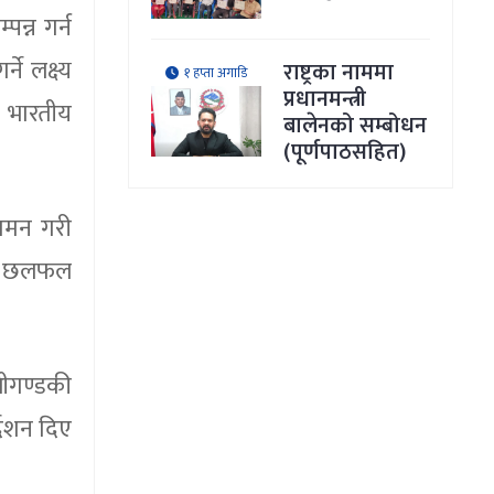
न्न गर्न
े लक्ष्य
राष्ट्रका नाममा
१ हप्ता अगाडि
प्रधानमन्त्री
ी भारतीय
बालेनको सम्बोधन
(पूर्णपाठसहित)
ुगमन गरी
मा छलफल
लीगण्डकी
्देशन दिए