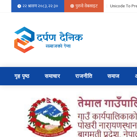
२२ श्रावण २०८३, २२:३०
पुरानो वेबसाइट
Unicode To Pre
गृह पृष्ठ
समाचार
राजनीति
समाज