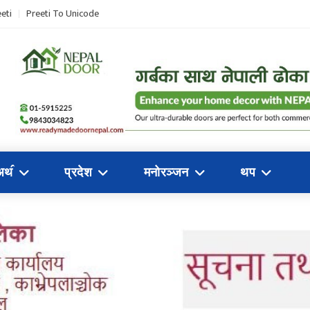
eti
Preeti To Unicode
अथ॔
प्रदेश
मनोरञ्जन
थप