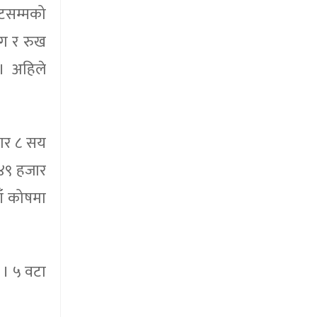
ाटसम्मको
ोग र रुख
। अहिले
जार ८ सय
 ४९ हजार
ाँ कोषमा
 । ५ वटा