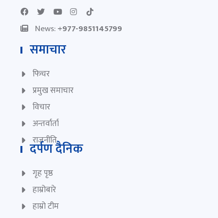
News:
+977-9851145799
समाचार
फिचर
प्रमुख समाचार
विचार
अन्तर्वार्ता
राजनीति
दर्पण दैनिक
गृह पृष्ठ
हाम्रोबारे
हाम्रो टीम