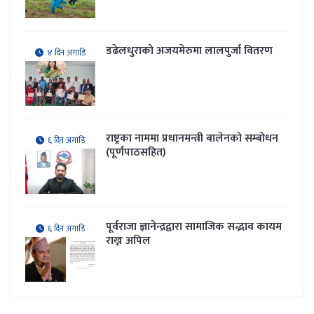
डढेलधुराको अजयमेरुमा लालपुर्जा वितरण
४ दिन अगाडि
राष्ट्रका नाममा प्रधानमन्त्री बालेनको सम्बोधन
६ दिन अगाडि
(पूर्णपाठसहित)
पूर्वराजा ज्ञानेन्द्रद्वारा सामाजिक सद्भाव कायम
६ दिन अगाडि
राख्न अपिल