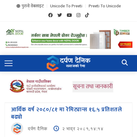
पुरानो वेबसाइट
Unicode To Preeti
Preeti To Unicode
आर्थिक वर्ष २०८०/८१ मा रेमिट्यान्स १६.५ प्रतिशतले
बढ्याे
दर्पण दैनिक
२ भाद्र २०८१,१४:१४