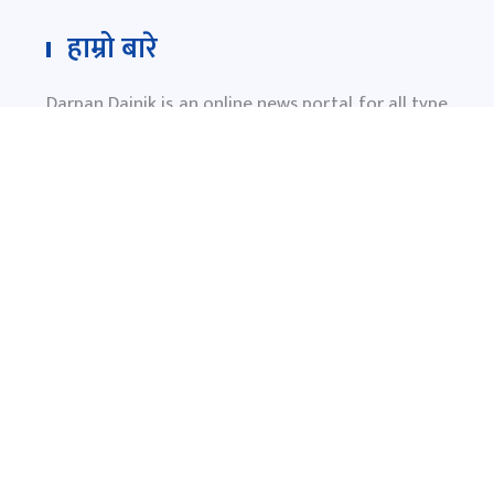
हाम्रो बारे
Darpan Dainik is an online news portal for all type
of Nepali news which is updated 24/7 365 days a
year. With people’s right to information as the
primary objective "
www.darpandainik.com
" and
Darpan TV (Online TV) Under of Darpan Dainik
Pvt. Ltd. was registered according to the law suit
Government of Nepal.
दर्पण दैनिक प्रा.लि.
टाेखा ४ काठमाण्डाै
News:
+977-9851145799