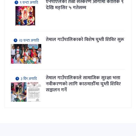
एनपीएलको तेस्रो संस्करण आगामी कात्तिक ९
९ घन्टा अगाडि
देखि मङ्सिर ५ गतेसम्म
तेमाल गाउँपालिकाकाे विशेष घुम्ती शिविर सुरू
२३ घन्टा अगाडि
तेमाल गाउँपालिकाले सामाजिक सुरक्षा भत्ता
३ दिन अगाडि
नवीकरणकाे लागि काठमाडौँमा घुम्ती शिविर
सञ्चालन गर्ने