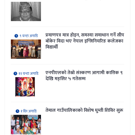
प्रमाणपत्र मात्र होइन, समस्या समाधान गर्ने सीप
९ घन्टा अगाडि
बोकेर विदा भए नेपाल इन्जिनियरिङ कलेजका
विद्यार्थी
एनपीएलको तेस्रो संस्करण आगामी कात्तिक ९
१२ घन्टा अगाडि
देखि मङ्सिर ५ गतेसम्म
तेमाल गाउँपालिकाकाे विशेष घुम्ती शिविर सुरू
१ दिन अगाडि