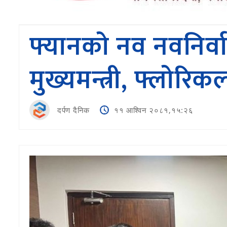
फ्यानको नव नवनिर्व
मुख्यमन्त्री, फ्लोरि
दर्पण दैनिक
११ आश्विन २०८१,१५:२६