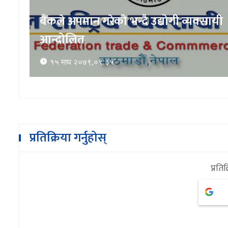
१२ वटा निर्माण व्यवसायी एवम् आपूर्तिकर्ता
कालोसूचीमा (सूचीसहित)
१५ माघ २०७९,१६:२९
प्रतिक्रिया गर्नुहोस्
प्रतिक