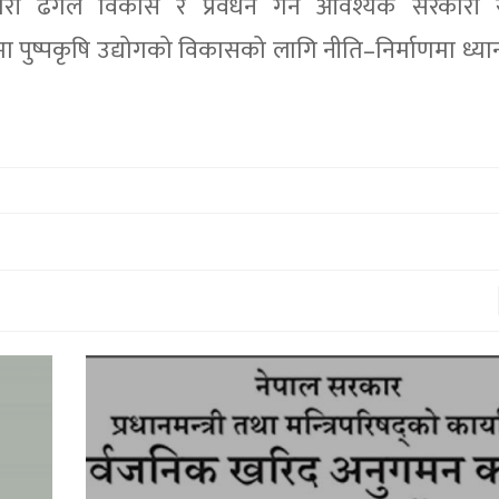
वकारी ढंगले विकास र प्रवर्धन गर्न आवश्यक सरकारी स
पुष्पकृषि उद्योगको विकासको लागि नीति–निर्माणमा ध्यान द
काेरियाबाट फर्केका मुक्तिले सुन्तला बिक्र
एकै सिजनमा कमाए ४५ लाख
१५ माघ २०७९,१७:३०