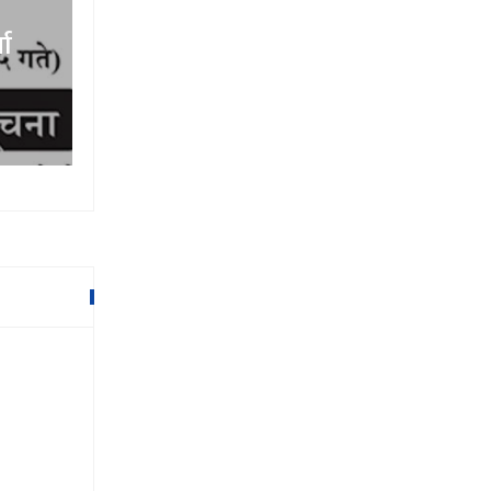
डिसहोमको अध्यक्षमा एमाले सांसद भट्
चयन
१५ माघ २०७९,२१:२२