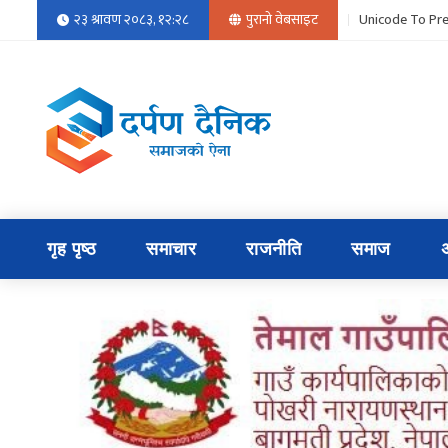
२३ श्रावण २०८३, १२:२८
पुरानो वेबसाइट
Unicode To Pre
गृह पृष्ठ
समाचार
राजनीति
समाज