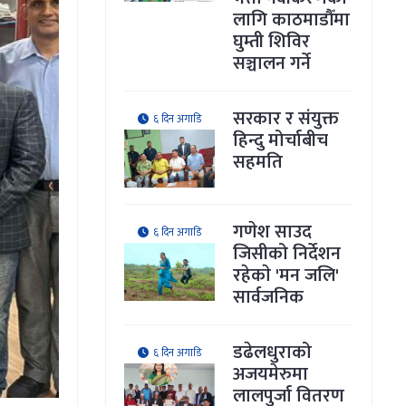
लागि काठमाडौँमा
घुम्ती शिविर
सञ्चालन गर्ने
सरकार र संयुक्त
६ दिन अगाडि
हिन्दु मोर्चाबीच
सहमति
गणेश साउद
६ दिन अगाडि
जिसीको निर्देशन
रहेकाे 'मन जलि'
सार्वजनिक
डढेलधुराको
६ दिन अगाडि
अजयमेरुमा
लालपुर्जा वितरण