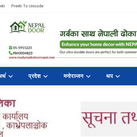
eti
Preeti To Unicode
अथ॔
प्रदेश
मनोरञ्जन
थप