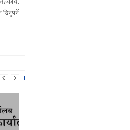
हकार्य,
िनुपर्ने
ीबाट