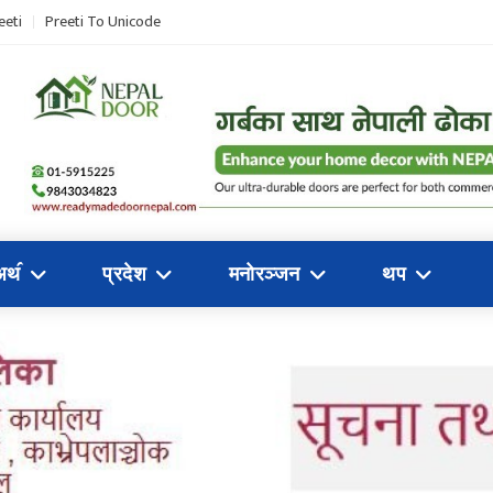
eeti
Preeti To Unicode
अथ॔
प्रदेश
मनोरञ्जन
थप