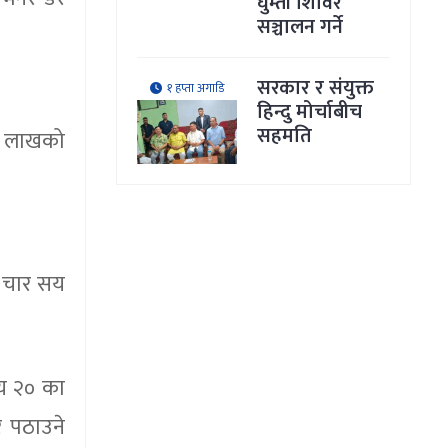
घुम्ती शिविर
सञ्चालन गर्ने
सरकार र संयुक्त
१ हप्ता अगाडि
हिन्दु मोर्चाबीच
सहमति
 ४० लाखको
ष चार सय
सय २० का
र पठाउने