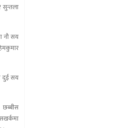
 सुन्तला
मा नौ सय
हेमकुमार
य दुई सय
। छब्बीस
ँसखर्कमा