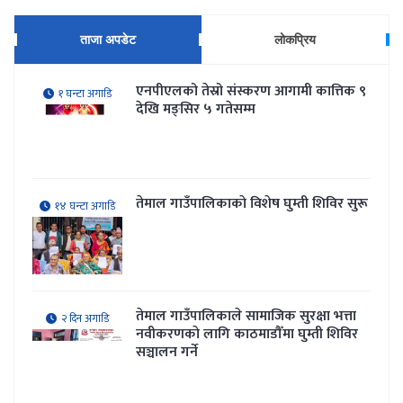
ताजा अपडेट
लोकप्रिय
एनपीएलको तेस्रो संस्करण आगामी कात्तिक ९
१ घन्टा अगाडि
देखि मङ्सिर ५ गतेसम्म
तेमाल गाउँपालिकाकाे विशेष घुम्ती शिविर सुरू
१४ घन्टा अगाडि
तेमाल गाउँपालिकाले सामाजिक सुरक्षा भत्ता
२ दिन अगाडि
नवीकरणकाे लागि काठमाडौँमा घुम्ती शिविर
सञ्चालन गर्ने