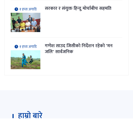
सरकार र संयुक्त हिन्दु मोर्चाबीच सहमति
१ हप्ता अगाडि
गणेश साउद जिसीको निर्देशन रहेकाे 'मन
१ हप्ता अगाडि
जलि' सार्वजनिक
हाम्रो बारे
Darpan Dainik is an online news portal for all type