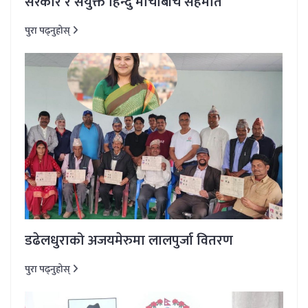
सरकार र संयुक्त हिन्दु मोर्चाबीच सहमति
पुरा पढ्नुहोस्
डढेलधुराको अजयमेरुमा लालपुर्जा वितरण
पुरा पढ्नुहोस्