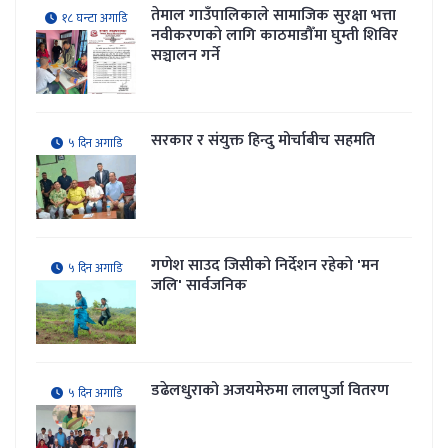
तेमाल गाउँपालिकाले सामाजिक सुरक्षा भत्ता
१८ घन्टा अगाडि
नवीकरणकाे लागि काठमाडौँमा घुम्ती शिविर
सञ्चालन गर्ने
सरकार र संयुक्त हिन्दु मोर्चाबीच सहमति
५ दिन अगाडि
गणेश साउद जिसीको निर्देशन रहेकाे 'मन
५ दिन अगाडि
जलि' सार्वजनिक
डढेलधुराको अजयमेरुमा लालपुर्जा वितरण
५ दिन अगाडि