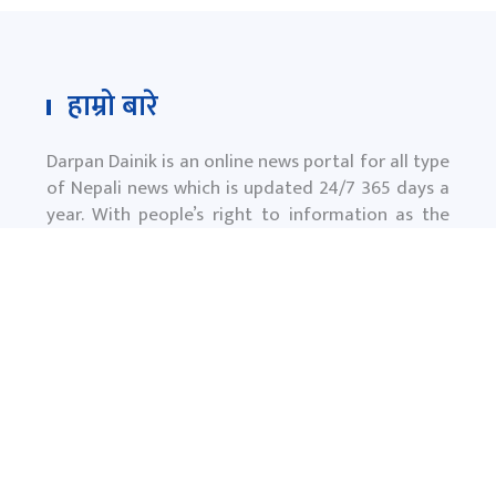
हाम्रो बारे
Darpan Dainik is an online news portal for all type
of Nepali news which is updated 24/7 365 days a
year. With people’s right to information as the
primary objective "
www.darpandainik.com
" and
Darpan TV (Online TV) Under of Darpan Dainik
Pvt. Ltd. was registered according to the law suit
Government of Nepal.
दर्पण दैनिक प्रा.लि.
टाेखा ४ काठमाण्डाै