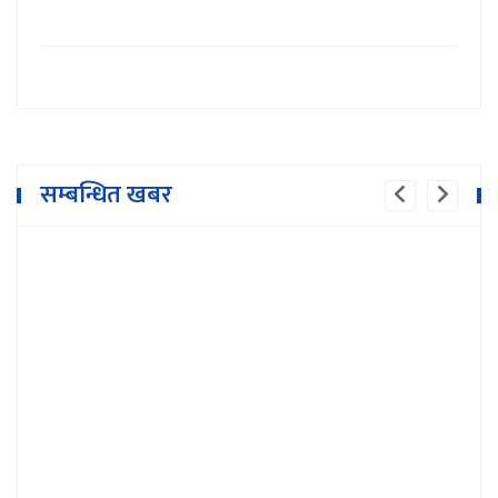
बैंकले अपमान गरेको भन्दै उद्योगी व्यवसायी
सम्बन्धित खबर
आन्दोलित