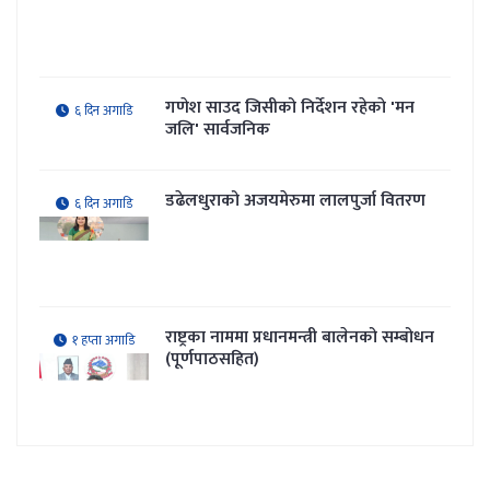
सरकार र संयुक्त हिन्दु मोर्चाबीच सहमति
५ दिन अगाडि
गणेश साउद जिसीको निर्देशन रहेकाे 'मन
६ दिन अगाडि
जलि' सार्वजनिक
डढेलधुराको अजयमेरुमा लालपुर्जा वितरण
६ दिन अगाडि
राष्ट्रका नाममा प्रधानमन्त्री बालेनको सम्बोधन
१ हप्ता अगाडि
(पूर्णपाठसहित)