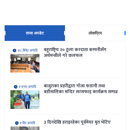
ताजा अपडेट
लोकप्रिय
बहुराष्ट्रिय २० ठूला करदाता कम्पनीसँग
४८ मिनेट अगाडि
अर्थमन्त्रीले गरे छलफल
बाजुराका प्रहरीद्वारा गाँजा फडानी तथा
१ घन्टा अगाडि
बडीमालिका मन्दिर सरसफाइ कार्यक्रम सम्पन्न
३ दिनदेखि हराइरहेका पूर्वमेयर मृत भेटिए
१ दिन अगाडि