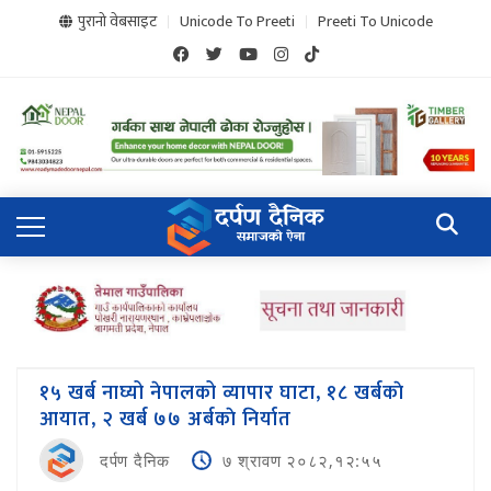
पुरानो वेबसाइट
Unicode To Preeti
Preeti To Unicode
१५ खर्ब नाघ्यो नेपालको व्यापार घाटा, १८ खर्बकाे
आयात, २ खर्ब ७७ अर्बकाे निर्यात
दर्पण दैनिक
७ श्रावण २०८२,१२:५५