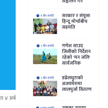
सञ्चालन गर्ने
सरकार र संयुक्त
४ दिन अगाडि
हिन्दु मोर्चाबीच
सहमति
गणेश साउद
५ दिन अगाडि
जिसीको निर्देशन
रहेकाे 'मन जलि'
सार्वजनिक
डढेलधुराको
५ दिन अगाडि
अजयमेरुमा
लालपुर्जा वितरण
ा ४ अर्ब