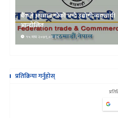
बैंकले अपमान गरेको भन्दै उद्योगी व्यवसायी
आन्दोलित
१५ माघ २०७९,०९:३५
प्रतिक्रिया गर्नुहोस्
प्रतिक