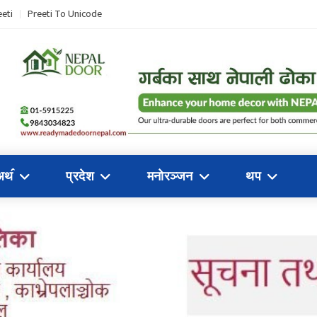
eti
Preeti To Unicode
अथ॔
प्रदेश
मनोरञ्जन
थप