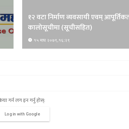
१२ वटा निर्माण व्यवसायी एवम् आपूर्तिकर्
कालोसूचीमा (सूचीसहित)
१५ माघ २०७९,१६:२९
्रिया गर्न लग इन गर्नु होस्:
Log in with Google