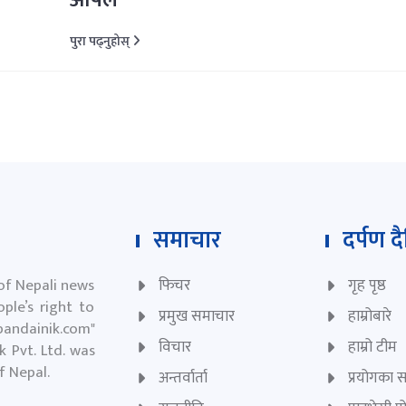
अपिल
पुरा पढ्नुहोस्
समाचार
दर्पण द
 of Nepali news
फिचर
गृह पृष्ठ
ple’s right to
प्रमुख समाचार
हाम्रोबारे
andainik.com
"
विचार
हाम्रो टीम
 Pvt. Ltd. was
of Nepal.
अन्तर्वार्ता
प्रयोगका सर