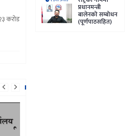
राष्ट्रका नाममा
१ हप्ता अगाडि
प्रधानमन्त्री
बालेनको सम्बोधन
२३ करोड
(पूर्णपाठसहित)