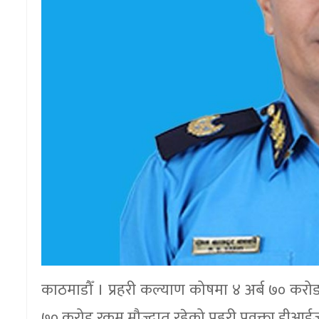
काठमाडौँ । प्रहरी कल्याण कोषमा ४ अर्ब ७० कर
७० करोड रकम मौज्दात रहेको प्रहरी प्रवक्ता डीआई