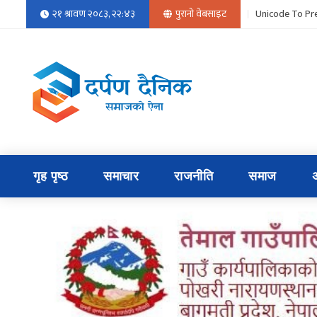
२१ श्रावण २०८३, २२:४३
पुरानो वेबसाइट
Unicode To Pre
गृह पृष्ठ
समाचार
राजनीति
समाज