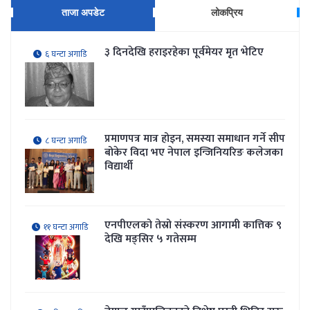
ताजा अपडेट
लोकप्रिय
३ दिनदेखि हराइरहेका पूर्वमेयर मृत भेटिए
६ घन्टा अगाडि
प्रमाणपत्र मात्र होइन, समस्या समाधान गर्ने सीप
८ घन्टा अगाडि
बोकेर विदा भए नेपाल इन्जिनियरिङ कलेजका
विद्यार्थी
एनपीएलको तेस्रो संस्करण आगामी कात्तिक ९
११ घन्टा अगाडि
देखि मङ्सिर ५ गतेसम्म