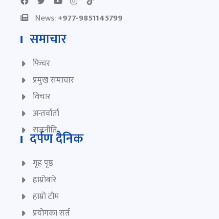
News:
+977-9851145799
समाचार
फिचर
प्रमुख समाचार
विचार
अन्तर्वार्ता
राजनीति
दर्पण दैनिक
गृह पृष्ठ
हाम्रोबारे
हाम्रो टीम
प्रयोगका सर्त