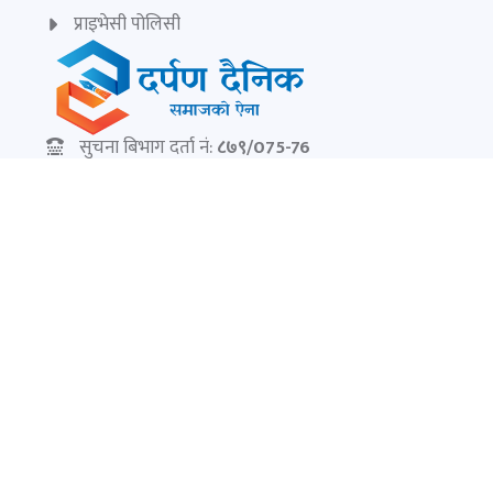
प्राइभेसी पोलिसी
सुचना बिभाग दर्ता नं:
८७९/075-76
सम्पादक:
केशरलाल विश्वकर्मा
darpandainik@gmail.com
Ad:
9851145799
darpandainik2@gmail.com
© Copyright 2026
दर्पण दैनिक | Darpan Dainik
. Developed by
Canosoft Techonology
. All right reserved.