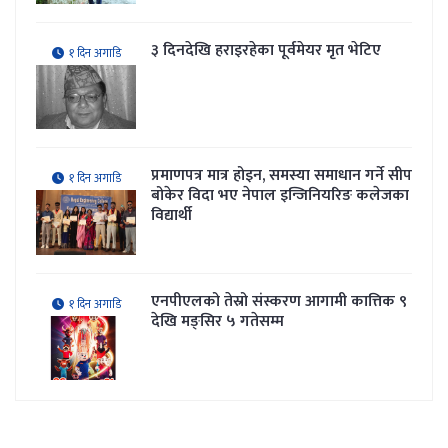
३ दिनदेखि हराइरहेका पूर्वमेयर मृत भेटिए
१ दिन अगाडि
प्रमाणपत्र मात्र होइन, समस्या समाधान गर्ने सीप
१ दिन अगाडि
बोकेर विदा भए नेपाल इन्जिनियरिङ कलेजका
विद्यार्थी
एनपीएलको तेस्रो संस्करण आगामी कात्तिक ९
१ दिन अगाडि
देखि मङ्सिर ५ गतेसम्म