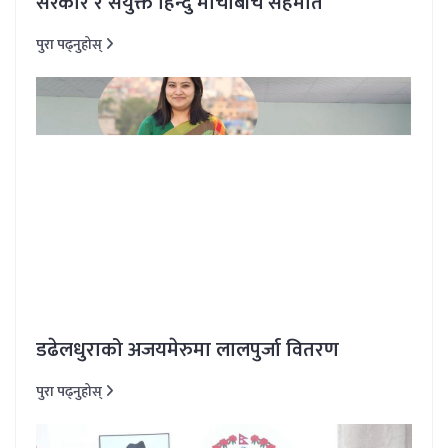
सरकार र संयुक्त हिन्दु मोर्चाबीच सहमति
पुरा पढ्नुहोस्
डढेलधुराको अजयमेरुमा लालपुर्जा वितरण
पुरा पढ्नुहोस्