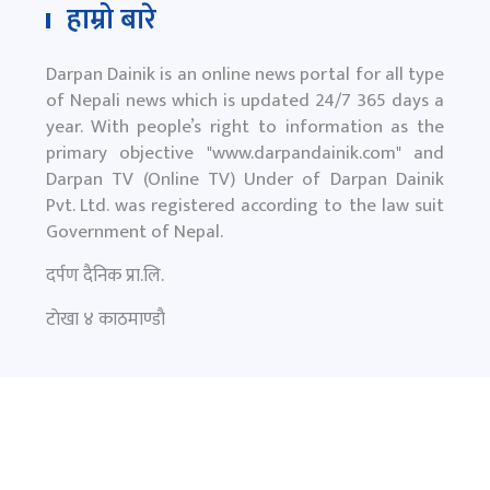
हाम्रो बारे
Darpan Dainik is an online news portal for all type
of Nepali news which is updated 24/7 365 days a
year. With people’s right to information as the
primary objective "
www.darpandainik.com
" and
Darpan TV (Online TV) Under of Darpan Dainik
Pvt. Ltd. was registered according to the law suit
Government of Nepal.
दर्पण दैनिक प्रा.लि.
टाेखा ४ काठमाण्डाै
News:
+977-9851145799