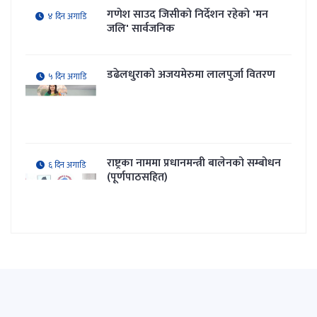
गणेश साउद जिसीको निर्देशन रहेकाे 'मन
४ दिन अगाडि
जलि' सार्वजनिक
डढेलधुराको अजयमेरुमा लालपुर्जा वितरण
५ दिन अगाडि
राष्ट्रका नाममा प्रधानमन्त्री बालेनको सम्बोधन
६ दिन अगाडि
(पूर्णपाठसहित)