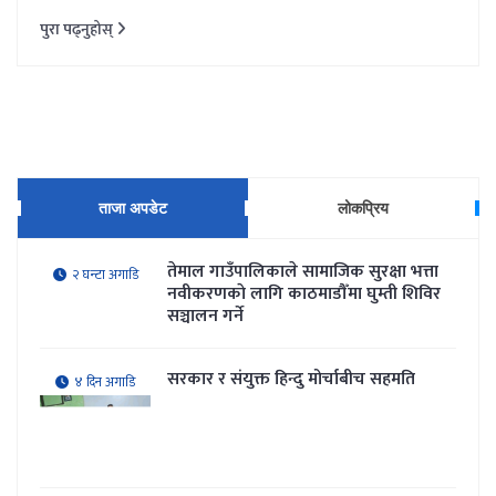
पुरा पढ्नुहोस्
ताजा अपडेट
लोकप्रिय
तेमाल गाउँपालिकाले सामाजिक सुरक्षा भत्ता
२ घन्टा अगाडि
नवीकरणकाे लागि काठमाडौँमा घुम्ती शिविर
सञ्चालन गर्ने
सरकार र संयुक्त हिन्दु मोर्चाबीच सहमति
४ दिन अगाडि