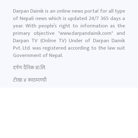
Darpan Dainik is an online news portal for all type
of Nepali news which is updated 24/7 365 days a
year. With people’s right to information as the
primary objective "
www.darpandainik.com
" and
Darpan TV (Online TV) Under of Darpan Dainik
Pvt. Ltd. was registered according to the law suit
Government of Nepal.
दर्पण दैनिक प्रा.लि.
टाेखा ४ काठमाण्डाै
News:
+977-9851145799
समाचार