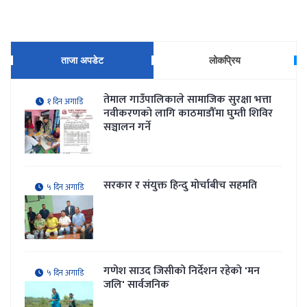
ताजा अपडेट
लोकप्रिय
तेमाल गाउँपालिकाले सामाजिक सुरक्षा भत्ता
१ दिन अगाडि
नवीकरणकाे लागि काठमाडौँमा घुम्ती शिविर
सञ्चालन गर्ने
सरकार र संयुक्त हिन्दु मोर्चाबीच सहमति
५ दिन अगाडि
गणेश साउद जिसीको निर्देशन रहेकाे 'मन
५ दिन अगाडि
जलि' सार्वजनिक