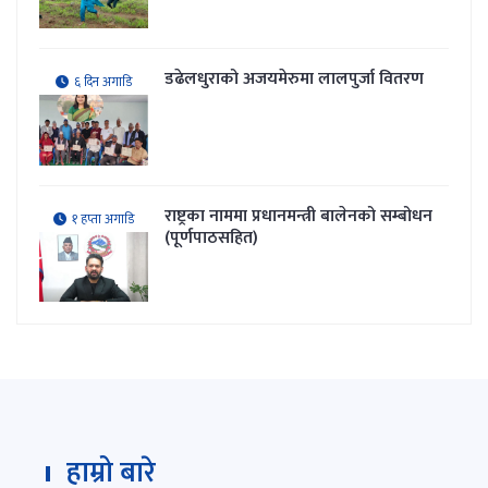
डढेलधुराको अजयमेरुमा लालपुर्जा वितरण
६ दिन अगाडि
राष्ट्रका नाममा प्रधानमन्त्री बालेनको सम्बोधन
१ हप्ता अगाडि
(पूर्णपाठसहित)
हाम्रो बारे