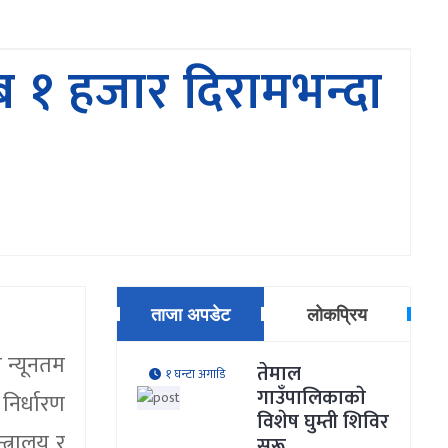
ब १ हजार दिरामभन्दा
ताजा अपडेट
लोकप्रिय
 न्यूनतम
तेमाल
१ घन्टा अगाडि
गाउँपालिकाकाे
निर्धारण
विशेष घुम्ती शिविर
्त्रालय र
सुरू