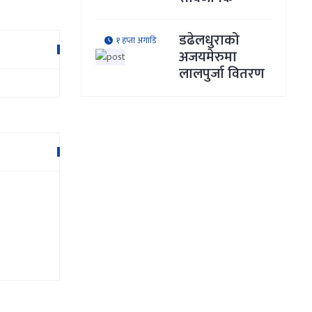
डढेलधुराको
१ हप्ता अगाडि
अजयमेरुमा
लालपुर्जा वितरण