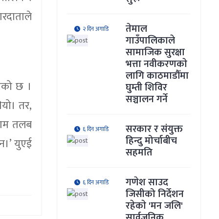
ारदाताले
तेमाल
२ दिन अगाडि
गाउँपालिकाले
सामाजिक सुरक्षा
भत्ता नवीकरणकाे
लागि काठमाडौँमा
इएको छ ।
घुम्ती शिविर
सञ्चालन गर्ने
यो। तर,
िराम तलब
सरकार र संयुक्त
६ दिन अगाडि
हिन्दु मोर्चाबीच
न।’ युएई
सहमति
गणेश साउद
६ दिन अगाडि
जिसीको निर्देशन
रहेकाे 'मन जलि'
सार्वजनिक