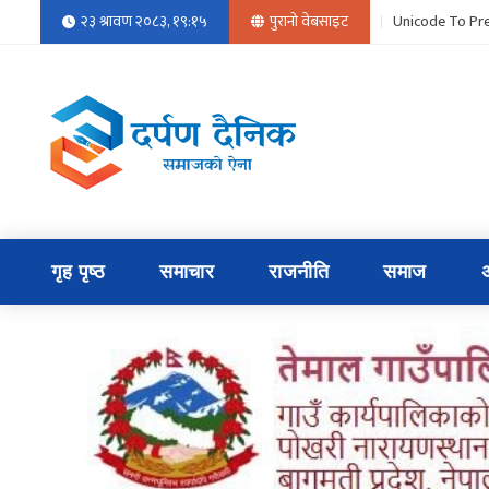
२३ श्रावण २०८३, १९:१५
पुरानो वेबसाइट
Unicode To Pre
गृह पृष्ठ
समाचार
राजनीति
समाज