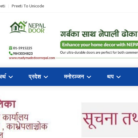
eti
Preeti To Unicode
अथ॔
प्रदेश
मनोरञ्जन
थप