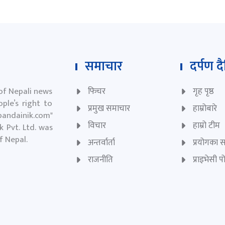
समाचार
दर्पण द
 of Nepali news
फिचर
गृह पृष्ठ
ple’s right to
प्रमुख समाचार
हाम्रोबारे
andainik.com
"
विचार
हाम्रो टीम
 Pvt. Ltd. was
of Nepal.
अन्तर्वार्ता
प्रयोगका सर
राजनीति
प्राइभेसी 