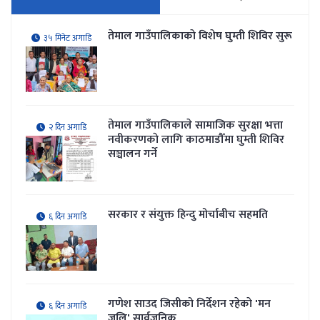
तेमाल गाउँपालिकाकाे विशेष घुम्ती शिविर सुरू
३५ मिनेट अगाडि
तेमाल गाउँपालिकाले सामाजिक सुरक्षा भत्ता
२ दिन अगाडि
नवीकरणकाे लागि काठमाडौँमा घुम्ती शिविर
सञ्चालन गर्ने
सरकार र संयुक्त हिन्दु मोर्चाबीच सहमति
६ दिन अगाडि
गणेश साउद जिसीको निर्देशन रहेकाे 'मन
६ दिन अगाडि
जलि' सार्वजनिक