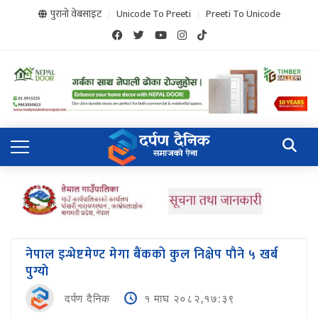
पुरानो वेबसाइट
Unicode To Preeti
Preeti To Unicode
नेपाल इन्भेष्टमेण्ट मेगा बैंकको कुल निक्षेप पाैने ५ खर्ब
पुग्याे
दर्पण दैनिक
१ माघ २०८२,१७:३९