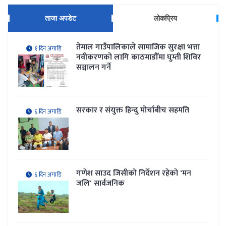
ताजा अपडेट
लोकप्रिय
तेमाल गाउँपालिकाले सामाजिक सुरक्षा भत्ता
१ दिन अगाडि
नवीकरणकाे लागि काठमाडौँमा घुम्ती शिविर
सञ्चालन गर्ने
सरकार र संयुक्त हिन्दु मोर्चाबीच सहमति
६ दिन अगाडि
गणेश साउद जिसीको निर्देशन रहेकाे 'मन
६ दिन अगाडि
जलि' सार्वजनिक