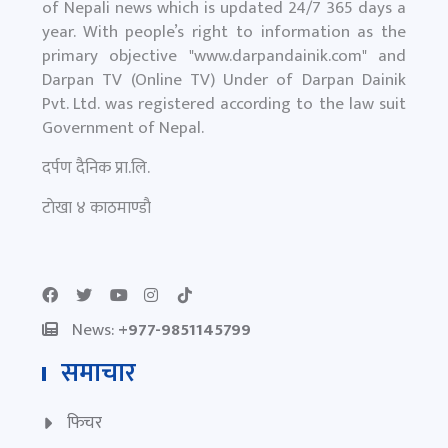
of Nepali news which is updated 24/7 365 days a
year. With people’s right to information as the
primary objective "
www.darpandainik.com
" and
Darpan TV (Online TV) Under of Darpan Dainik
Pvt. Ltd. was registered according to the law suit
Government of Nepal.
दर्पण दैनिक प्रा.लि.
टाेखा ४ काठमाण्डाै
News:
+977-9851145799
समाचार
फिचर