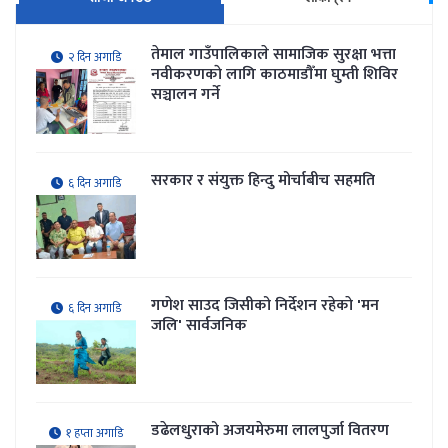
तेमाल गाउँपालिकाले सामाजिक सुरक्षा भत्ता
२ दिन अगाडि
नवीकरणकाे लागि काठमाडौँमा घुम्ती शिविर
सञ्चालन गर्ने
सरकार र संयुक्त हिन्दु मोर्चाबीच सहमति
६ दिन अगाडि
गणेश साउद जिसीको निर्देशन रहेकाे 'मन
६ दिन अगाडि
जलि' सार्वजनिक
डढेलधुराको अजयमेरुमा लालपुर्जा वितरण
१ हप्ता अगाडि