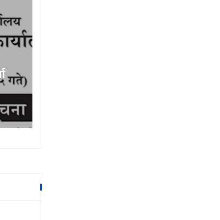
ता
काेरियाबाट फर्केका मुक्तिले सुन्तला बि
एकै सिजनमा कमाए ४५ लाख
१५ माघ २०७९,१७:३०