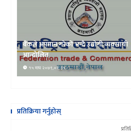
बैंकले अपमान गरेको भन्दै उद्योगी व्यवसायी
आन्दोलित
१५ माघ २०७९,०९:३५
प्रतिक्रिया गर्नुहोस्
प्रतिक