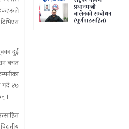
राष्ट्रका नाममा
१ हप्ता अगाडि
प्रधानमन्त्री
ाहकहरूले
बालेनको सम्बोधन
(पूर्णपाठसहित)
र टिभिएस
ूवका दुई
न्धन बचत
कम्पनीका
गर्दै ४७
छन् ।
उत्साहित
िद्युतीय