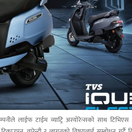
्पनीले लाईफ टाईम व्याट्रि अस्योरेन्सको साथ टिभिएस
ीको टिकाउपन, वारेन्टी र लागतको विषयलाई सम्बोधन गर्दै 