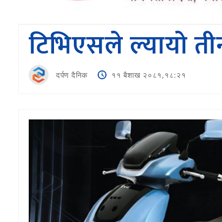
टिभिएसले ल्यायो तीन
दर्पण दैनिक
११ बैशाख २०८१,१८:२१