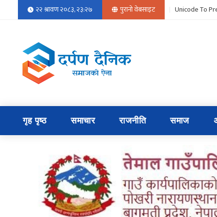
२२ श्रावण २०८३, २३:२७
पुरानो वेबसाइट
Unicode To Pre
गृह पृष्ठ
समाचार
राजनीति
समाज