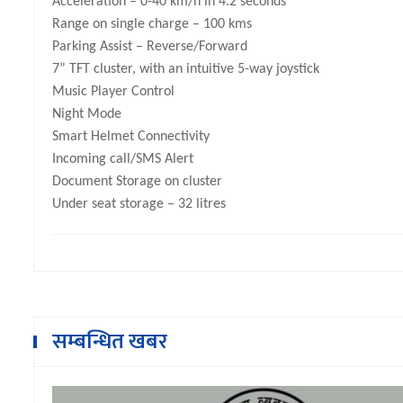
Acceleration – 0-40 km/h in 4.2 seconds
Range on single charge – 100 kms
Parking Assist – Reverse/Forward
7” TFT cluster, with an intuitive 5-way joystick
Music Player Control
Night Mode
Smart Helmet Connectivity
Incoming call/SMS Alert
Document Storage on cluster
Under seat storage – 32 litres
सम्बन्धित खबर