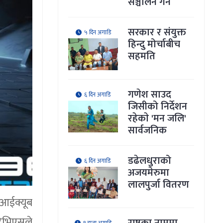
सञ्चालन गर्ने
सरकार र संयुक्त
५ दिन अगाडि
हिन्दु मोर्चाबीच
सहमति
गणेश साउद
६ दिन अगाडि
जिसीको निर्देशन
रहेकाे 'मन जलि'
सार्वजनिक
डढेलधुराको
६ दिन अगाडि
अजयमेरुमा
लालपुर्जा वितरण
 आईक्यूब
टिभिएसले