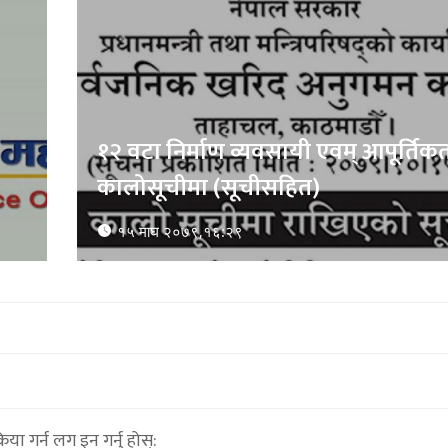
१२ वटा निर्माण व्यवसायी एवम् आपूर्तिकर्
कालोसूचीमा (सूचीसहित)
१५ माघ २०७९,१६:२९
्रिया गर्न लग इन गर्नु होस्: