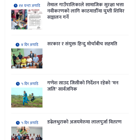
तेमाल गाउँपालिकाले सामाजिक सुरक्षा भत्ता
१४ घन्टा अगाडि
नवीकरणकाे लागि काठमाडौँमा घुम्ती शिविर
सञ्चालन गर्ने
सरकार र संयुक्त हिन्दु मोर्चाबीच सहमति
४ दिन अगाडि
गणेश साउद जिसीको निर्देशन रहेकाे 'मन
५ दिन अगाडि
जलि' सार्वजनिक
डढेलधुराको अजयमेरुमा लालपुर्जा वितरण
५ दिन अगाडि