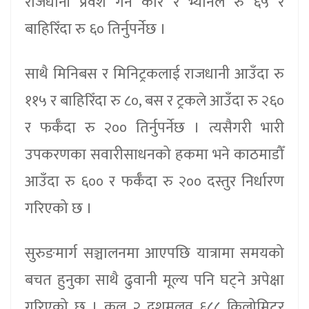
राजधानी प्रवेश गर्ने कार र भ्यानले रु ६५ र
बाहिरिँदा रु ६० तिर्नुपर्नेछ ।
साथै मिनिबस र मिनिट्रकलाई राजधानी आउँदा रु
११५ र बाहिरिँदा रु ८०, बस र ट्रकले आउँदा रु २६०
र फर्कँदा रु २०० तिर्नुपर्नेछ । त्यसैगरी भारी
उपकरणका सवारीसाधनको हकमा भने काठमाडौँ
आउँदा रु ६०० र फर्कँदा रु २०० दस्तुर निर्धारण
गरिएको छ ।
सुरुङमार्ग सञ्चालनमा आएपछि यात्रामा समयको
बचत हुनुका साथै ढुवानी मूल्य पनि घट्ने अपेक्षा
गरिएको छ । कुल २ दशमलव ६८८ किलोमिटर