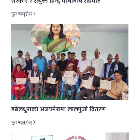
सरकार र संयुक्त हिन्दु मोर्चाबीच सहमति
पुरा पढ्नुहोस्
डढेलधुराको अजयमेरुमा लालपुर्जा वितरण
पुरा पढ्नुहोस्