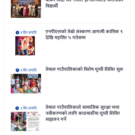
बोकेर विदा भए नेपाल इन्जिनियरिङ कलेजका
विद्यार्थी
एनपीएलको तेस्रो संस्करण आगामी कात्तिक ९
१ दिन अगाडि
देखि मङ्सिर ५ गतेसम्म
तेमाल गाउँपालिकाकाे विशेष घुम्ती शिविर सुरू
१ दिन अगाडि
तेमाल गाउँपालिकाले सामाजिक सुरक्षा भत्ता
३ दिन अगाडि
नवीकरणकाे लागि काठमाडौँमा घुम्ती शिविर
सञ्चालन गर्ने