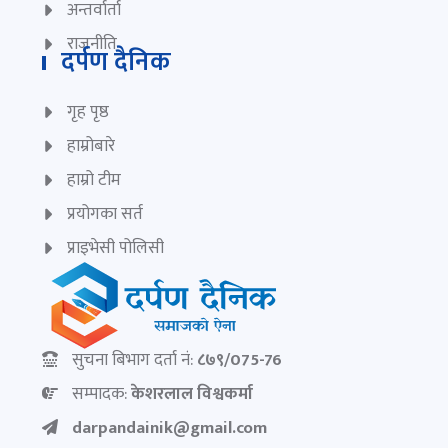
अन्तर्वार्ता
राजनीति
दर्पण दैनिक
गृह पृष्ठ
हाम्रोबारे
हाम्रो टीम
प्रयोगका सर्त
प्राइभेसी पोलिसी
सुचना बिभाग दर्ता नं:
८७९/075-76
सम्पादक:
केशरलाल विश्वकर्मा
darpandainik@gmail.com