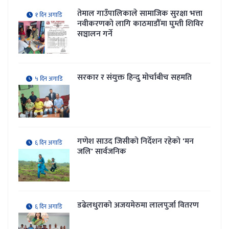
तेमाल गाउँपालिकाले सामाजिक सुरक्षा भत्ता
१ दिन अगाडि
नवीकरणकाे लागि काठमाडौँमा घुम्ती शिविर
सञ्चालन गर्ने
सरकार र संयुक्त हिन्दु मोर्चाबीच सहमति
५ दिन अगाडि
गणेश साउद जिसीको निर्देशन रहेकाे 'मन
६ दिन अगाडि
जलि' सार्वजनिक
डढेलधुराको अजयमेरुमा लालपुर्जा वितरण
६ दिन अगाडि