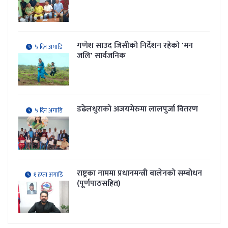
गणेश साउद जिसीको निर्देशन रहेकाे 'मन
५ दिन अगाडि
जलि' सार्वजनिक
डढेलधुराको अजयमेरुमा लालपुर्जा वितरण
५ दिन अगाडि
राष्ट्रका नाममा प्रधानमन्त्री बालेनको सम्बोधन
१ हप्ता अगाडि
(पूर्णपाठसहित)