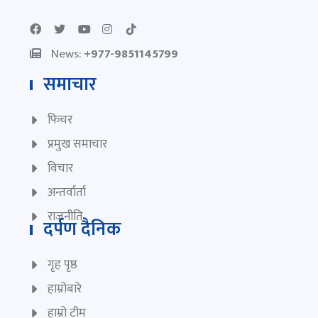
News:
+977-9851145799
समाचार
फिचर
प्रमुख समाचार
विचार
अन्तर्वार्ता
राजनीति
दर्पण दैनिक
गृह पृष्ठ
हाम्रोबारे
हाम्रो टीम