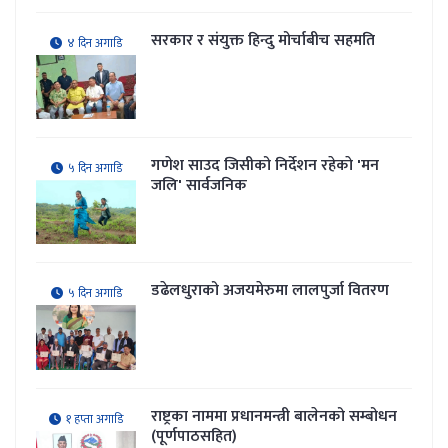
सरकार र संयुक्त हिन्दु मोर्चाबीच सहमति
४ दिन अगाडि
गणेश साउद जिसीको निर्देशन रहेकाे 'मन
५ दिन अगाडि
जलि' सार्वजनिक
डढेलधुराको अजयमेरुमा लालपुर्जा वितरण
५ दिन अगाडि
राष्ट्रका नाममा प्रधानमन्त्री बालेनको सम्बोधन
१ हप्ता अगाडि
(पूर्णपाठसहित)