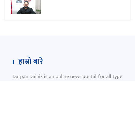
हाम्रो बारे
Darpan Dainik is an online news portal for all type
of Nepali news which is updated 24/7 365 days a
year. With people’s right to information as the
primary objective "
www.darpandainik.com
" and
Darpan TV (Online TV) Under of Darpan Dainik
Pvt. Ltd. was registered according to the law suit
Government of Nepal.
दर्पण दैनिक प्रा.लि.