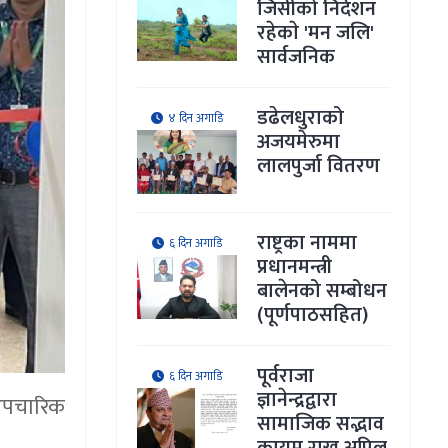
जिसीको निर्देशन
रहेकाे 'मन जलि'
सार्वजनिक
डढेलधुराको
४ दिन अगाडि
अजयमेरुमा
लालपुर्जा वितरण
राष्ट्रका नाममा
६ दिन अगाडि
प्रधानमन्त्री
बालेनको सम्बोधन
(पूर्णपाठसहित)
पूर्वराजा
६ दिन अगाडि
ज्ञानेन्द्रद्वारा
 औपचारिक
सामाजिक सद्भाव