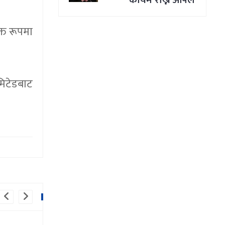
कायम राख्न अपिल
्त रूपमा
मिटेडबाट