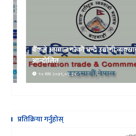
बैंकले अपमान गरेको भन्दै उद्योगी व्यवसायी
आन्दोलित
१५ माघ २०७९,०९:३५
प्रतिक्रिया गर्नुहोस्