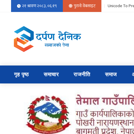
२१ श्रावण २०८३, ०६:१९
पुरानो वेबसाइट
Unicode To Pre
गृह पृष्ठ
समाचार
राजनीति
समाज