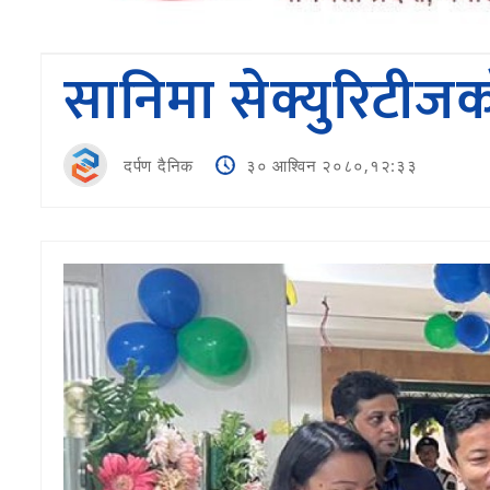
सानिमा सेक्युरिटीजक
दर्पण दैनिक
३० आश्विन २०८०,१२:३३