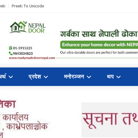
eti
Preeti To Unicode
अथ॔
प्रदेश
मनोरञ्जन
थप