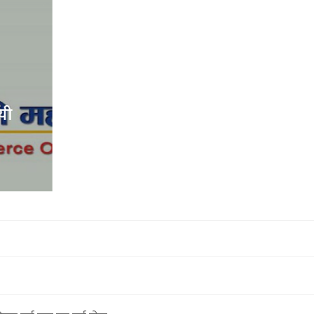
१२ वटा निर्माण व्यवसायी एवम् आपूर्तिकर्
कालोसूचीमा (सूचीसहित)
१५ माघ २०७९,१६:२९