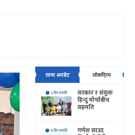
ताजा अपडेट
लोकप्रिय
सरकार र संयुक्त
३ दिन अगाडि
हिन्दु मोर्चाबीच
सहमति
गणेश साउद
४ दिन अगाडि