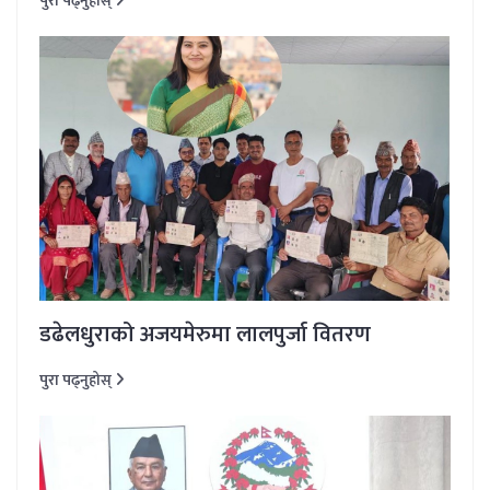
पुरा पढ्नुहोस्
डढेलधुराको अजयमेरुमा लालपुर्जा वितरण
पुरा पढ्नुहोस्