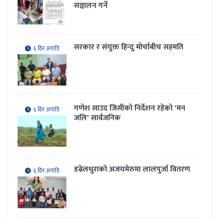
सञ्चालन गर्ने
सरकार र संयुक्त हिन्दु मोर्चाबीच सहमति
६ दिन अगाडि
गणेश साउद जिसीको निर्देशन रहेकाे 'मन
६ दिन अगाडि
जलि' सार्वजनिक
डढेलधुराको अजयमेरुमा लालपुर्जा वितरण
६ दिन अगाडि