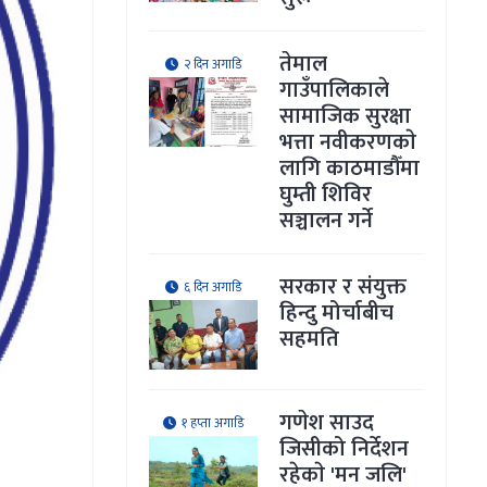
तेमाल
२ दिन अगाडि
गाउँपालिकाले
सामाजिक सुरक्षा
भत्ता नवीकरणकाे
लागि काठमाडौँमा
घुम्ती शिविर
सञ्चालन गर्ने
सरकार र संयुक्त
६ दिन अगाडि
हिन्दु मोर्चाबीच
सहमति
गणेश साउद
१ हप्ता अगाडि
जिसीको निर्देशन
रहेकाे 'मन जलि'