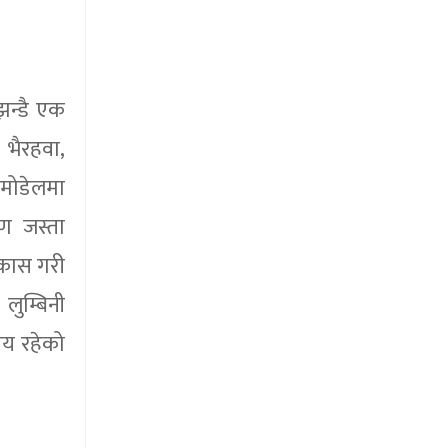
झन्डै एक
 भैरहवा,
ी मोडेलमा
ण जस्ता
िकास गरी
लुम्बिनी
ीय रहेको