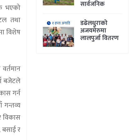
सार्वजनिक
निक भएको
होटल तथा
डढेलधुराको
१ हप्ता अगाडि
अजयमेरुमा
नमा विशेष
लालपुर्जा वितरण
 वर्तमान
ँ बजेटले
कास गर्न
 गन्तव्य
डोर विकास
, बसाई र