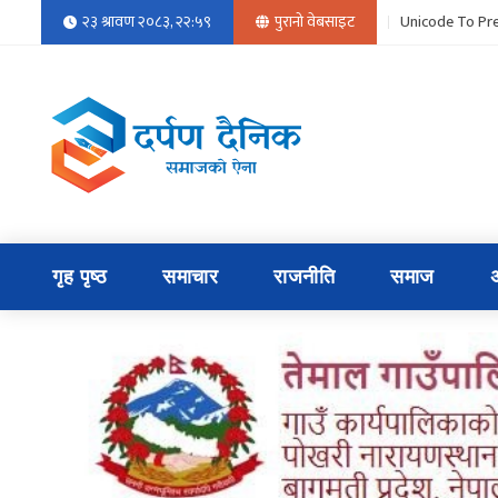
२३ श्रावण २०८३, २२:५९
पुरानो वेबसाइट
Unicode To Pre
गृह पृष्ठ
समाचार
राजनीति
समाज