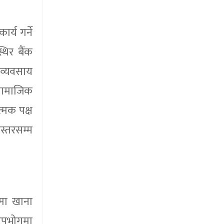
र्य गर्ने
थिर बैंक
 व्यवसाय
 सामाजिक
्मक पक्ष
स्तरसम्म
ामा खाना
त उपभोगमा