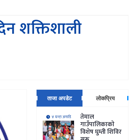
दिन शक्तिशाली
ताजा अपडेट
लोकप्रिय
तेमाल
४ घन्टा अगाडि
गाउँपालिकाकाे
विशेष घुम्ती शिविर
सुरू