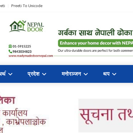
eti
Preeti To Unicode
अथ॔
प्रदेश
मनोरञ्जन
थप