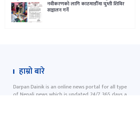
नवीकरणकाे लागि काठमाडौँमा घुम्ती शिविर
सञ्चालन गर्ने
हाम्रो बारे
Darpan Dainik is an online news portal for all type
of Nepali news which is updated 24/7 365 days a
year. With people’s right to information as the
primary objective "
www.darpandainik.com
" and
Darpan TV (Online TV) Under of Darpan Dainik
Pvt. Ltd. was registered according to the law suit
Government of Nepal.