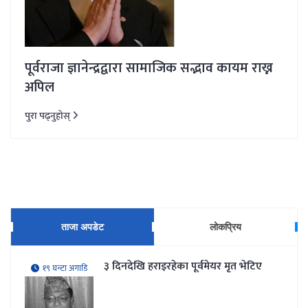
पूर्वराजा ज्ञानेन्द्रद्वारा सामाजिक सद्भाव कायम राख्न
अपिल
पुरा पढ्नुहोस्
ताजा अपडेट
लोकप्रिय
३ दिनदेखि हराइरहेका पूर्वमेयर मृत भेटिए
१९ घन्टा अगाडि