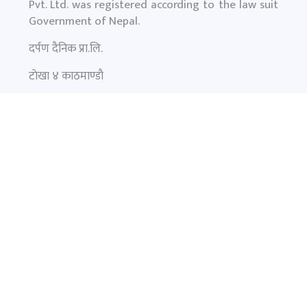
Pvt. Ltd. was registered according to the law suit
Government of Nepal.
दर्पण दैनिक प्रा.लि.
टाेखा ४ काठमाण्डाै
News:
+977-9851145799
समाचार
फिचर
प्रमुख समाचार
विचार
अन्तर्वार्ता