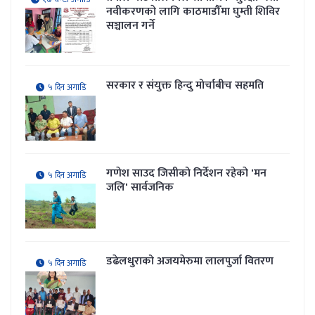
नवीकरणकाे लागि काठमाडौँमा घुम्ती शिविर
सञ्चालन गर्ने
सरकार र संयुक्त हिन्दु मोर्चाबीच सहमति
५ दिन अगाडि
गणेश साउद जिसीको निर्देशन रहेकाे 'मन
५ दिन अगाडि
जलि' सार्वजनिक
डढेलधुराको अजयमेरुमा लालपुर्जा वितरण
५ दिन अगाडि