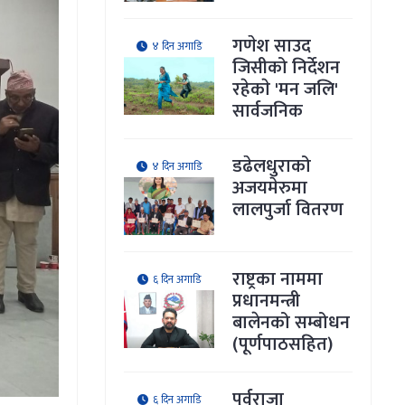
गणेश साउद
४ दिन अगाडि
जिसीको निर्देशन
रहेकाे 'मन जलि'
सार्वजनिक
डढेलधुराको
४ दिन अगाडि
अजयमेरुमा
लालपुर्जा वितरण
राष्ट्रका नाममा
६ दिन अगाडि
प्रधानमन्त्री
बालेनको सम्बोधन
(पूर्णपाठसहित)
पूर्वराजा
६ दिन अगाडि