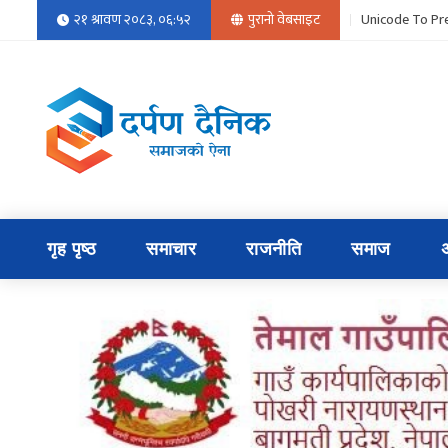
२१ श्रावण २०८३, ०६:५२
पुरानो वेबसाइट
Unicode To Pre
गृह पृष्ठ
समाचार
राजनीति
समाज