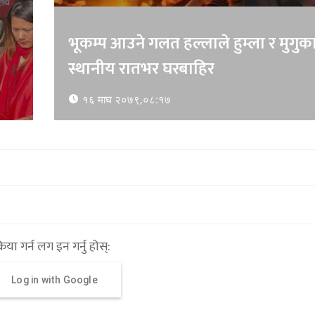
भूकम्प आउने गलत हल्लाले हुम्ला र मुगुक
स्थानीय रातभर घरबाहिर
१६ माघ २०७९,०८:१७
्रिया गर्न लग इन गर्नु होस्:
Log in with Google