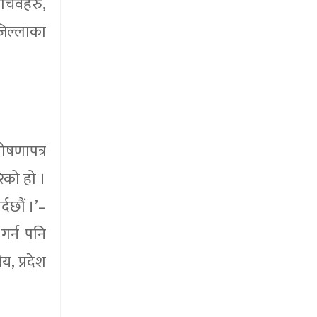
 सचिवहरु,
 जिल्लाका
घोषणापत्र
रेको हो ।
दछौं ।’–
गर्न पनि
य, प्रदेश