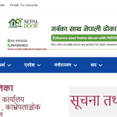
eti
Preeti To Unicode
अथ॔
प्रदेश
मनोरञ्जन
थप