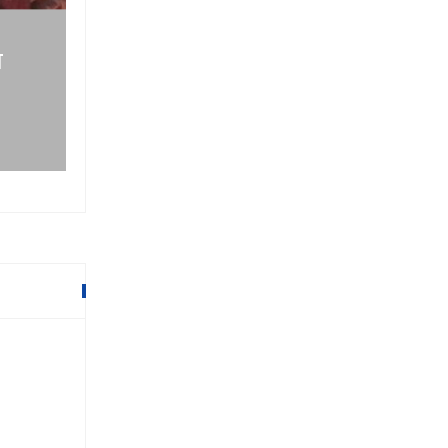
ा
भिर छिचोलेर पदमार्ग निर्माण
१६ माघ २०७९,०९:१६