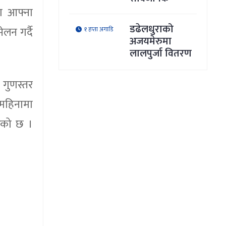
मा आफ्ना
डढेलधुराको
लन गर्दै
१ हप्ता अगाडि
अजयमेरुमा
लालपुर्जा वितरण
क गुणस्तर
 महिनामा
रेको छ ।