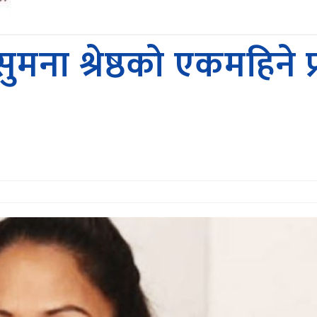
री सुमना श्रेष्ठकाे एकमहि