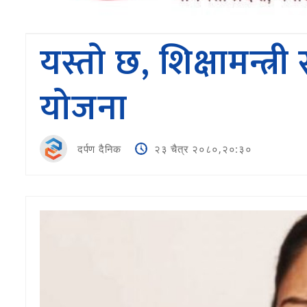
यस्ताे छ, शिक्षामन्त्
याेजना
दर्पण दैनिक
२३ चैत्र २०८०,२०:३०