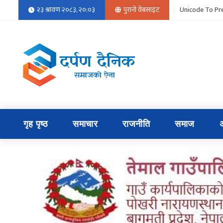
२३ श्रावण २०८३, २०:०३
पुरानो वेबसाइट
Unicode To Pre
गृह पृष्ठ
समाचार
राजनीति
समाज