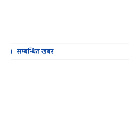
आधारभूत तहका शिक्षकलाई रीड नेपालले दि
क्षमता अभिवृद्धि तालिम
सम्बन्धित खबर
१९ माघ २०७९,१४:३१