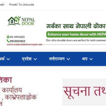
eti
Preeti To Unicode
अथ॔
प्रदेश
मनोरञ्जन
थप