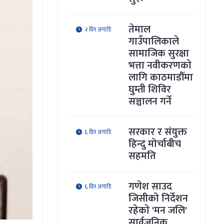
तेमाल
२ दिन अगाडि
गाउँपालिकाले
सामाजिक सुरक्षा
भत्ता नवीकरणकाे
लागि काठमाडौँमा
घुम्ती शिविर
सञ्चालन गर्ने
सरकार र संयुक्त
६ दिन अगाडि
हिन्दु मोर्चाबीच
सहमति
गणेश साउद
६ दिन अगाडि
जिसीको निर्देशन
रहेकाे 'मन जलि'
सार्वजनिक