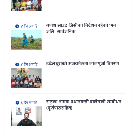
गणेश साउद जिसीको निर्देशन रहेकाे 'मन
४ दिन अगाडि
जलि' सार्वजनिक
डढेलधुराको अजयमेरुमा लालपुर्जा वितरण
४ दिन अगाडि
राष्ट्रका नाममा प्रधानमन्त्री बालेनको सम्बोधन
६ दिन अगाडि
(पूर्णपाठसहित)