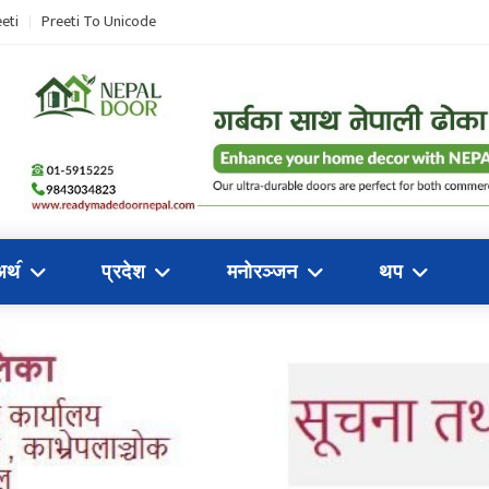
eti
Preeti To Unicode
अथ॔
प्रदेश
मनोरञ्जन
थप