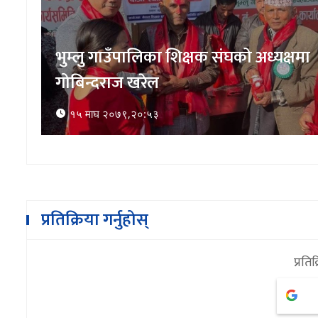
पढ्ने बानी बसाल्न गाउँमै सार्वजनिक
पुस्तकालय
१७ माघ २०७९,१४:१५
प्रतिक्रिया गर्नुहोस्
प्रतिक