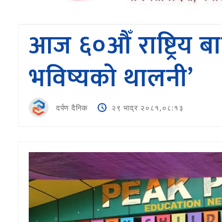
आज ६०औँ राष्ट्रिय 
भविष्यको थालनी’
दर्पण दैनिक
२९ भाद्र २०८१,०८:१३