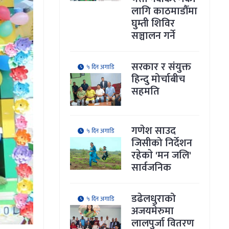
लागि काठमाडौँमा
घुम्ती शिविर
सञ्चालन गर्ने
सरकार र संयुक्त
५ दिन अगाडि
हिन्दु मोर्चाबीच
सहमति
गणेश साउद
५ दिन अगाडि
जिसीको निर्देशन
रहेकाे 'मन जलि'
सार्वजनिक
डढेलधुराको
५ दिन अगाडि
अजयमेरुमा
लालपुर्जा वितरण