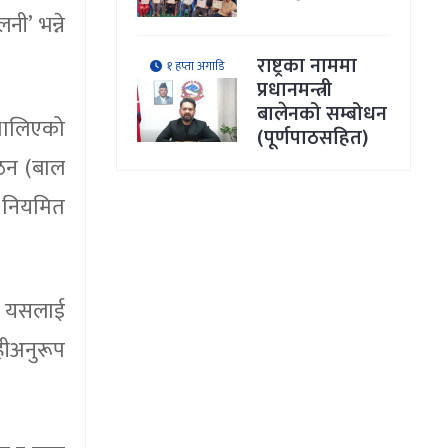
ी’ भन्ने
राष्ट्रका नाममा
१ हप्ता अगाडि
प्रधानमन्त्री
बालेनको सम्बोधन
 थालिएको
(पूर्णपाठसहित)
गठन (बाल
ी नियमित
छि यसलाई
हीअनुरूप