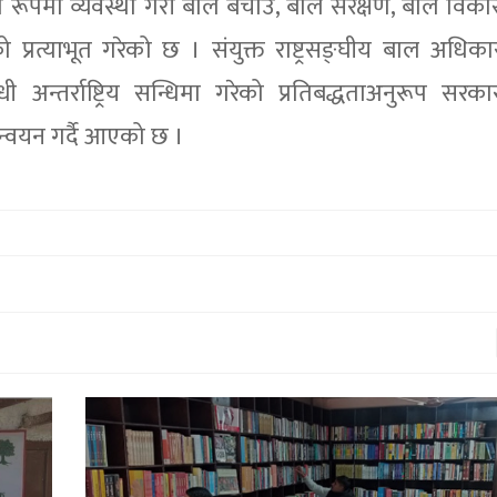
पमा व्यवस्था गरी बाल बचाउ, बाल संरक्षण, बाल विका
्रत्याभूत गरेको छ । संयुक्त राष्ट्रसङ्घीय बाल अधिकार
न्तर्राष्ट्रिय सन्धिमा गरेको प्रतिबद्धताअनुरूप सरक
ान्वयन गर्दै आएको छ ।
राष्ट्रिय मावि घलाङको शैक्षिक गुणस्तर सु
गर्न अक्षयकोष स्थापना
१९ माघ २०७९,१२:५९