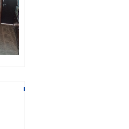
आधारभूत तहका शिक्षकलाई रीड नेपालल
क्षमता अभिवृद्धि तालिम
१९ माघ २०७९,१४:३१