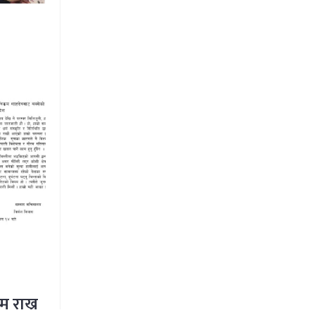
म राख्न