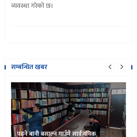
व्यवस्था गरेको छ।
राष्ट्रिय मावि घलाङको शैक्षिक गुणस्तर सुधार
सम्बन्धित खबर
गर्न अक्षयकोष स्थापना