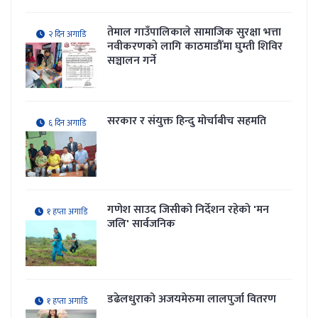
तेमाल गाउँपालिकाले सामाजिक सुरक्षा भत्ता
२ दिन अगाडि
नवीकरणकाे लागि काठमाडौँमा घुम्ती शिविर
सञ्चालन गर्ने
सरकार र संयुक्त हिन्दु मोर्चाबीच सहमति
६ दिन अगाडि
गणेश साउद जिसीको निर्देशन रहेकाे 'मन
१ हप्ता अगाडि
जलि' सार्वजनिक
डढेलधुराको अजयमेरुमा लालपुर्जा वितरण
१ हप्ता अगाडि