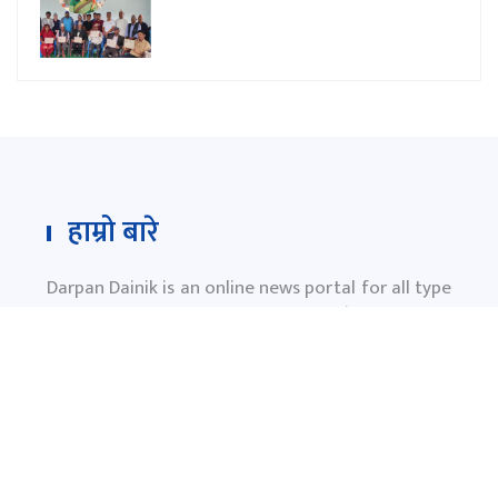
हाम्रो बारे
Darpan Dainik is an online news portal for all type
of Nepali news which is updated 24/7 365 days a
year. With people’s right to information as the
primary objective "
www.darpandainik.com
" and
Darpan TV (Online TV) Under of Darpan Dainik
Pvt. Ltd. was registered according to the law suit
Government of Nepal.
दर्पण दैनिक प्रा.लि.