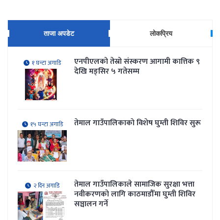
ताजा अपडेट
लोकप्रिय
एनपीएलको तेस्रो संस्करण आगामी कात्तिक ९
१ घन्टा अगाडि
देखि मङ्सिर ५ गतेसम्म
तेमाल गाउँपालिकाकाे विशेष घुम्ती शिविर सुरू
१५ घन्टा अगाडि
तेमाल गाउँपालिकाले सामाजिक सुरक्षा भत्ता
२ दिन अगाडि
नवीकरणकाे लागि काठमाडौँमा घुम्ती शिविर
सञ्चालन गर्ने