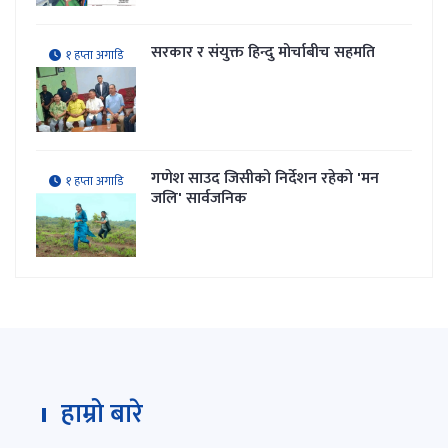
सरकार र संयुक्त हिन्दु मोर्चाबीच सहमति
१ हप्ता अगाडि
गणेश साउद जिसीको निर्देशन रहेकाे 'मन
१ हप्ता अगाडि
जलि' सार्वजनिक
हाम्रो बारे