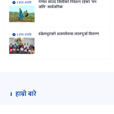
गणेश साउद जिसीको निर्देशन रहेकाे 'मन
१ हप्ता अगाडि
जलि' सार्वजनिक
डढेलधुराको अजयमेरुमा लालपुर्जा वितरण
१ हप्ता अगाडि
हाम्रो बारे
Darpan Dainik is an online news portal for all type
of Nepali news which is updated 24/7 365 days a