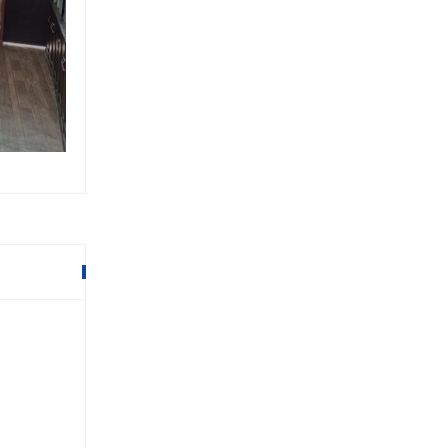
कक्षा १२ को परीक्षाकाे आवेदन खुला,
कहिलेसम्म दिन सकिन्छ आवेदन ?
२० माघ २०७९,१३:११