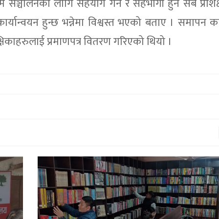
 सञ्चालनका लागि सहयोग गर्ने र सहभागी हुने सबै प्रशिक्ष
र्यान्वयन हुन्छ भन्नेमा विश्वस्त भएको बताए । समापन कार
िक्षिकाहरुलाई प्रमाणपत्र वितरण गरिएको थियो ।
राष्ट्रिय मावि घलाङको शैक्षिक गुणस्तर सु
गर्न अक्षयकोष स्थापना
१९ माघ २०७९,१२:५९