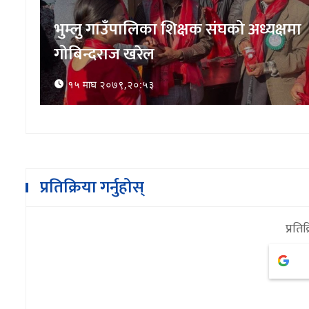
पढ्ने बानी बसाल्न गाउँमै सार्वजनिक
पुस्तकालय
१७ माघ २०७९,१४:१५
प्रतिक्रिया गर्नुहोस्
प्रतिक