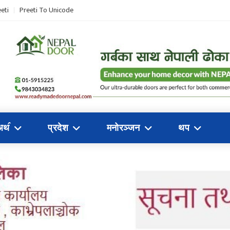
eti
Preeti To Unicode
अथ॔
प्रदेश
मनोरञ्जन
थप