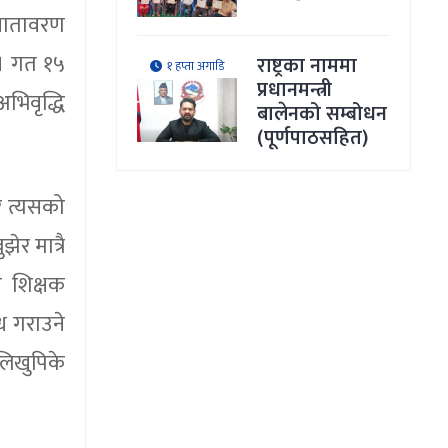
ा वातावरण
 । गत १५
राष्ट्रका नाममा
१ हप्ता अगाडि
प्रधानमन्त्री
भिवृद्धि
बालेनको सम्बोधन
(पूर्णपाठसहित)
र त्यसको
र मात्रै
य शिक्षक
ध गराउने
 लिखुपिके