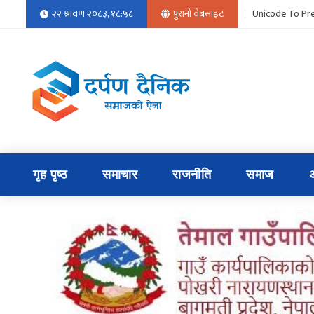
२२ श्रावण २०८३, १८:५८
पुरानो वेबसाइट
Unicode To Pre
गृह पृष्ठ
समाचार
राजनीति
समाज