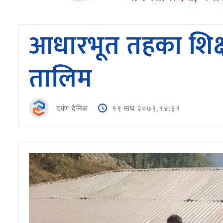
आधारभूत तहका शिक्ष
तालिम
दर्पण दैनिक
१९ माघ २०७९,१४:३१