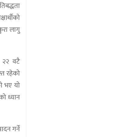
रतिबद्धता
्षार्थीको
ुरा लागु
ा २२ वटै
्त रहेको
को भए यो
को ध्यान
दन गर्ने