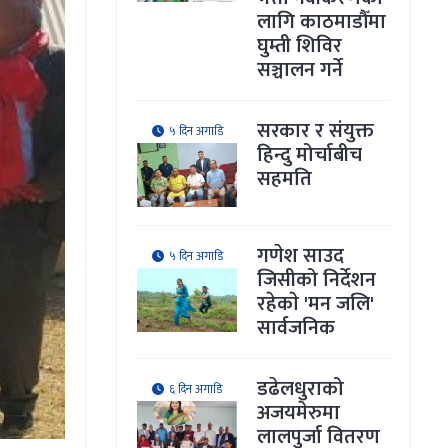
लागि काठमाडौँमा
घुम्ती शिविर
सञ्चालन गर्ने
सरकार र संयुक्त
५ दिन अगाडि
हिन्दु मोर्चाबीच
सहमति
गणेश साउद
५ दिन अगाडि
जिसीको निर्देशन
रहेकाे 'मन जलि'
सार्वजनिक
डढेलधुराको
६ दिन अगाडि
अजयमेरुमा
लालपुर्जा वितरण