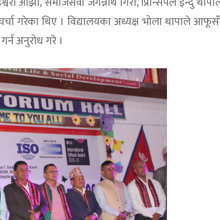
ष इश्वरी ओझा, समाजसेवी जगन्नाथ गिरी, प्रिन्सिपल इन्दु था
नको चर्चा गरेका थिए । विद्यालयका अध्यक्ष भोला थापाले आफू
र्न अनुरोध गरे ।