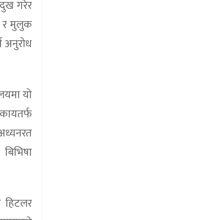
 दुख गरेर
 र मुलुक
न अनुरोध
ालयमा यो
संकायतर्फ
 अध्यनरत
ा बिभिषा
्ष हिटलर