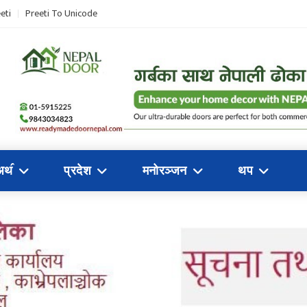
eti
Preeti To Unicode
अथ॔
प्रदेश
मनोरञ्जन
थप