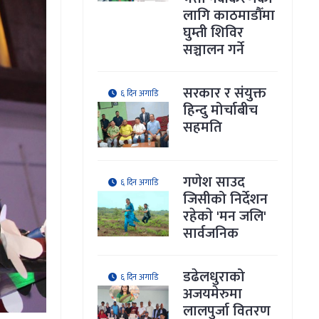
लागि काठमाडौँमा
घुम्ती शिविर
सञ्चालन गर्ने
सरकार र संयुक्त
६ दिन अगाडि
हिन्दु मोर्चाबीच
सहमति
गणेश साउद
६ दिन अगाडि
जिसीको निर्देशन
रहेकाे 'मन जलि'
सार्वजनिक
डढेलधुराको
६ दिन अगाडि
अजयमेरुमा
लालपुर्जा वितरण