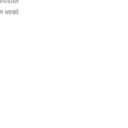
पालगायतले
सँग भएको