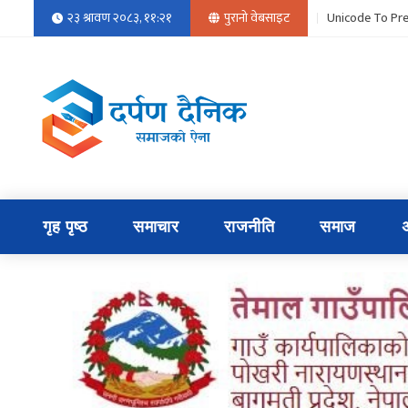
२३ श्रावण २०८३, ११:२१
पुरानो वेबसाइट
Unicode To Pre
गृह पृष्ठ
समाचार
राजनीति
समाज