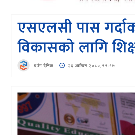
एसएलसी पास गर्दाको 
विकासको लागि शिक्षा न
दर्पण दैनिक
२६ आश्विन २०८०,११:१७