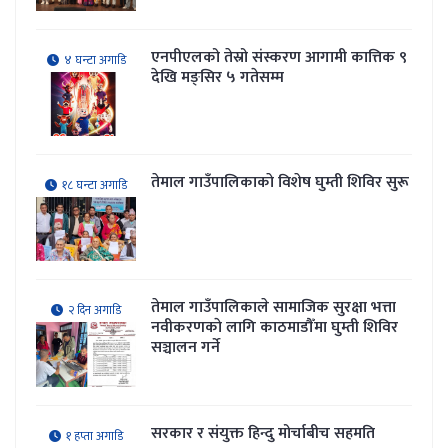
एनपीएलको तेस्रो संस्करण आगामी कात्तिक ९
४ घन्टा अगाडि
देखि मङ्सिर ५ गतेसम्म
तेमाल गाउँपालिकाकाे विशेष घुम्ती शिविर सुरू
१८ घन्टा अगाडि
तेमाल गाउँपालिकाले सामाजिक सुरक्षा भत्ता
२ दिन अगाडि
नवीकरणकाे लागि काठमाडौँमा घुम्ती शिविर
सञ्चालन गर्ने
सरकार र संयुक्त हिन्दु मोर्चाबीच सहमति
१ हप्ता अगाडि