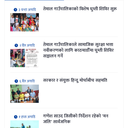
तेमाल गाउँपालिकाकाे विशेष घुम्ती शिविर सुरू
३ घन्टा अगाडि
तेमाल गाउँपालिकाले सामाजिक सुरक्षा भत्ता
२ दिन अगाडि
नवीकरणकाे लागि काठमाडौँमा घुम्ती शिविर
सञ्चालन गर्ने
सरकार र संयुक्त हिन्दु मोर्चाबीच सहमति
६ दिन अगाडि
गणेश साउद जिसीको निर्देशन रहेकाे 'मन
१ हप्ता अगाडि
जलि' सार्वजनिक