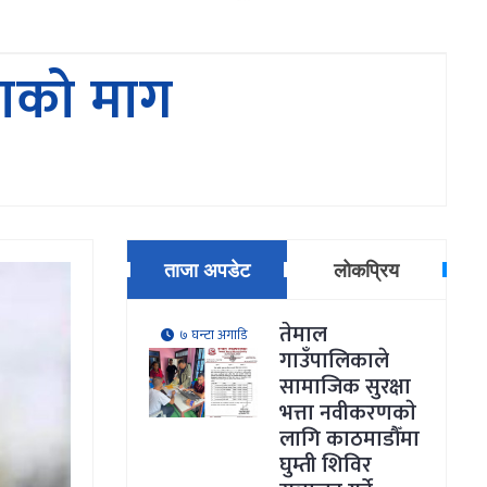
ाकाे माग
ताजा अपडेट
लोकप्रिय
तेमाल
७ घन्टा अगाडि
गाउँपालिकाले
सामाजिक सुरक्षा
भत्ता नवीकरणकाे
लागि काठमाडौँमा
घुम्ती शिविर