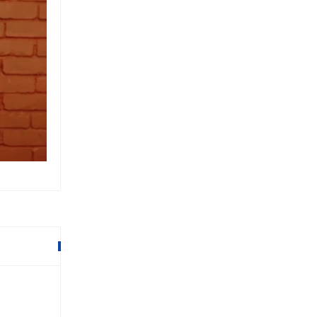
नेत्रज्योति संघ र पत्रकार महासंघबिच स
पत्रकारको निःशुल्क आँखा जाँच हुने
१९ माघ २०७९,११:३८