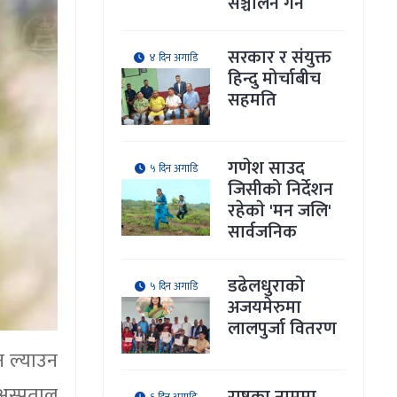
सञ्चालन गर्ने
सरकार र संयुक्त
४ दिन अगाडि
हिन्दु मोर्चाबीच
सहमति
गणेश साउद
५ दिन अगाडि
जिसीको निर्देशन
रहेकाे 'मन जलि'
सार्वजनिक
डढेलधुराको
५ दिन अगाडि
अजयमेरुमा
लालपुर्जा वितरण
ऐन ल्याउन
 अस्पताल