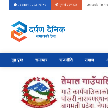
२१ श्रावण २०८३, २१:२५
पुरानो वेबसाइट
Unicode To Pre
गृह पृष्ठ
समाचार
राजनीति
समाज