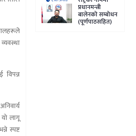
राष्ट्रका नाममा
६ दिन अगाडि
प्रधानमन्त्री
बालेनको सम्बोधन
(पूर्णपाठसहित)
तालहरूले
व्यवस्था
 विपन्न
अनिवार्य
 यो लागू
े स्पष्ट