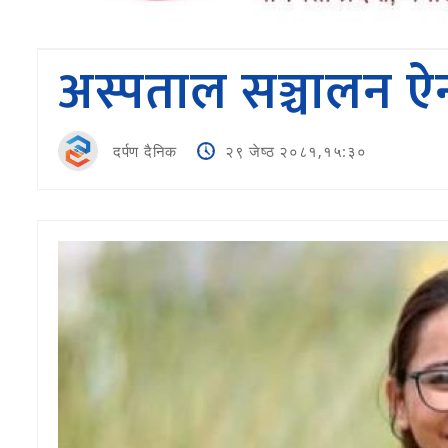
अस्पताल सञ्चालन ऐ
दर्पण दैनिक
२९ जेष्ठ २०८१,१५:३०