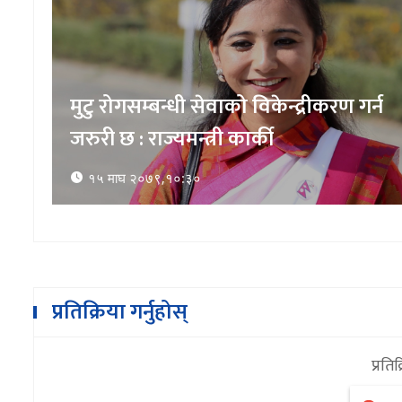
औषधिहरू जथाभाबी बेच्न दिन नहुनेमा
राज्यमन्त्री कार्कीकाे जाेड
१७ माघ २०७९,१५:४६
प्रतिक्रिया गर्नुहोस्
प्रतिक