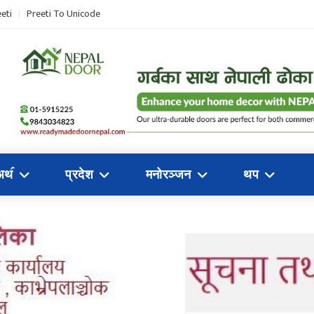
eti
Preeti To Unicode
अथ॔
प्रदेश
मनोरञ्जन
थप