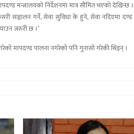
पदण्ड मन्त्रालयको निर्देशनमा मात्र सीमित भएको देखिन्छ 
सञ्चालन गर्ने, सेवा सुविधा के हुने, सेवा नदिएमा दण्ड क
ल्याउन जरुरी छ ।’
रेको मापदण्ड पालना नगरेको पनि गुनासो गरेकी थिइन् ।
जापानी राजदुतद्धारा नेत्रज्योति संघलाई
स्वास्थ्य उपकरण हस्तान्तरण
१९ माघ २०७९,०७:४७