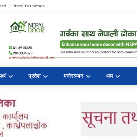
eeti
Preeti To Unicode
अथ॔
प्रदेश
मनोरञ्जन
थप