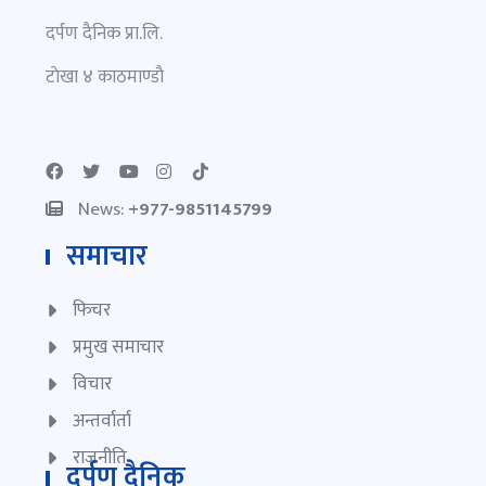
दर्पण दैनिक प्रा.लि.
टाेखा ४ काठमाण्डाै
News:
+977-9851145799
समाचार
फिचर
प्रमुख समाचार
विचार
अन्तर्वार्ता
राजनीति
दर्पण दैनिक