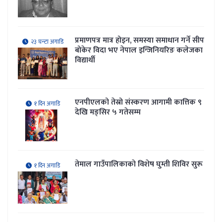
प्रमाणपत्र मात्र होइन, समस्या समाधान गर्ने सीप
२३ घन्टा अगाडि
बोकेर विदा भए नेपाल इन्जिनियरिङ कलेजका
विद्यार्थी
एनपीएलको तेस्रो संस्करण आगामी कात्तिक ९
१ दिन अगाडि
देखि मङ्सिर ५ गतेसम्म
तेमाल गाउँपालिकाकाे विशेष घुम्ती शिविर सुरू
१ दिन अगाडि