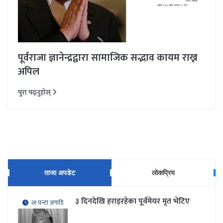
पूर्वराजा ज्ञानेन्द्रद्वारा सामाजिक सद्भाव कायम राख्न
अपिल
पुरा पढ्नुहोस्
ताजा अपडेट
लोकप्रिय
३ दिनदेखि हराइरहेका पूर्वमेयर मृत भेटिए
२१ घन्टा अगाडि