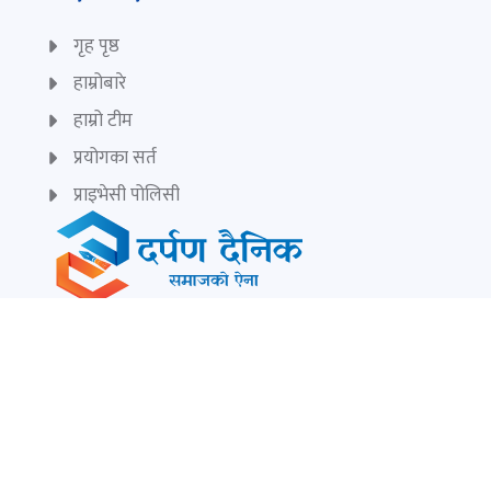
गृह पृष्ठ
हाम्रोबारे
हाम्रो टीम
प्रयोगका सर्त
प्राइभेसी पोलिसी
सुचना बिभाग दर्ता नं:
८७९/075-76
सम्पादक:
केशरलाल विश्वकर्मा
darpandainik@gmail.com
Ad:
9851145799
darpandainik2@gmail.com